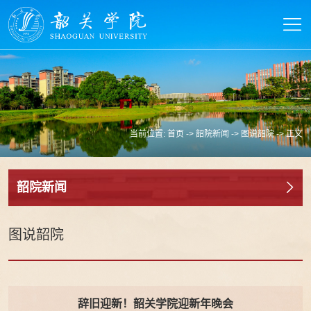
当前位置:
首页
->
韶院新闻
->
图说韶院
-> 正文
韶院新闻
图说韶院
辞旧迎新！韶关学院迎新年晚会