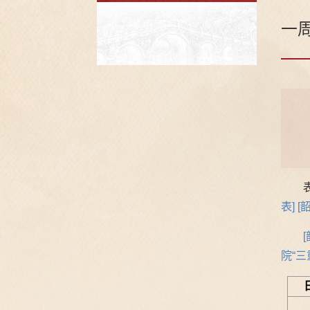
一
表]
[
院“