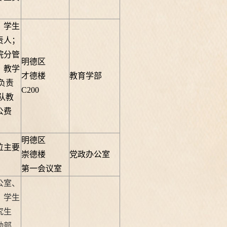
、学生
责人；
院分管
明德区
、教学
才德楼
教育学部
负责
C200
带队教
公费
明德区
位主要
崇德楼
党政办公室
第一会议室
公室、
、学生
究生
勤部、