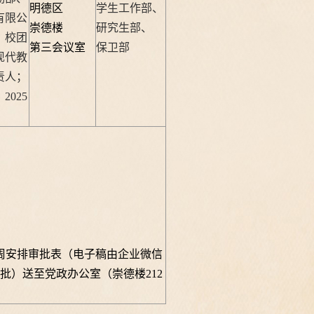
明德区
学生工作部、
有限公
崇德楼
研究生部、
、校团
第三会议室
保卫部
现代教
责人；
、
2025
周安排审批表（电子稿由企业微信
批）送至党政办公室（崇德楼
212