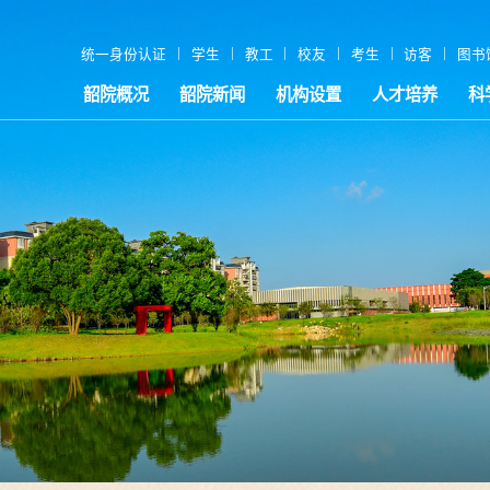
|
|
|
|
|
|
统一身份认证
学生
教工
校友
考生
访客
图书
韶院概况
韶院新闻
机构设置
人才培养
科