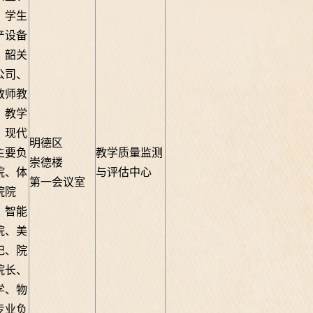
、学生
产设备
、韶关
公司、
教师教
、教学
、现代
明德区
主要负
教学质量监测
崇德楼
院、体
与评估中心
第
一
会议室
院院
、智能
院、美
记、院
院长、
学、物
专业负