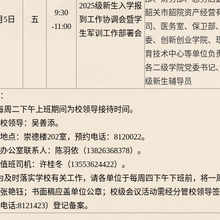
2025级新生入学报
9:30
韶关市韶院资产经营
月5日
五
到工作协调会暨学
-11:00
司、医务室、保卫部
生军训工作部署会
委、创新创业学院、
育技术中心等单位负
各二级学院党委书记
级新生辅导员
：
每周二下午上班期间为校领导接待时间。
校领导：吴善添。
地点：崇德楼
202室，预约电话：8120022。
办公室联系人：陈羽依（
13826368378）。
值班司机：
许桂冬（
13553624422）
。
为及时落实学校有关工作，请各单位于每周四下午下班前，将一
张艳钰；书面稿应盖单位公章；校级会议活动需经分管校领导签
电话:8121423）登记备案。