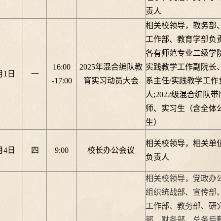
责人
相关校领导，教务部
工作部、教育学部负
各有师范专业二级学
16:00
2025年混合编队教
实践教学工作副院长
月1日
一
-17:00
育实习动员大会
系主任
/实践教学工作
人;2022级混合编队
师、实习生（含全体
生）
相关校领导，相关单
月4日
四
9:00
校长办公会议
负责人
相关校领导，党政办
组织统战部、宣传部
工作部、教务部、研
部、财务部、总务后