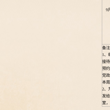
9
备注
1、
接待
预约
党政
本周
2、
发给
室，