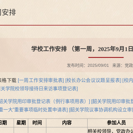
周安排
学校工作安排 （第一周，2025年9月1日
发布时间：2025/09/01
来源：党政
表格下载
[一周工作安排审批表]
[校长办公会议议题呈报表]
[校
韶关学院校领导接待日来访事项登记表]
[韶关学院用印审批登记表（例行事项用表）]
[韶关学院用印审批
三重一大”重要事项临时处置申请表]
[
韶关学院议事协调机构设立审
日期
星期
时间
内容
参加人员
相关校领导，党政办