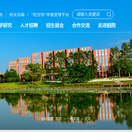
|
|
馆
校长信箱
“吃空饷”举报受理平台
学研究
人才招聘
招生就业
合作交流
走进韶院
当前位置:
首页
->
一周安排
-> 正文