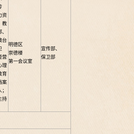
传
力资
、教
部、
澳台
明德区
卫
宣传部、
崇德楼
经营
保卫部
第一会议室
心理
教育
档案
人；
主持