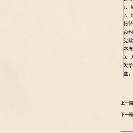
1、
2、
接待
预约
党政
本周
3、
发给
室，
上一篇
下一篇