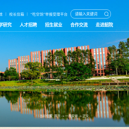
|
|
馆
校长信箱
“吃空饷”举报受理平台
学研究
人才招聘
招生就业
合作交流
走进韶院
当前位置:
首页
->
一周安排
-> 正文