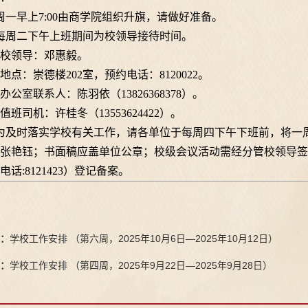
周一早上
7:00由商学院组织升旗，请做好准备。
每周二下午上班期间为校领导接待时间。
校领导：邓惠毅。
地点：崇德楼
202室，预约电话：8120022。
办公室联系人：陈羽依（
13826368378）。
值班司机：
许桂冬（
13553624422）
。
为及时落实学校有关工作，请各单位于每周四下午下班前，将一
张艳钰；书面稿应盖单位公章；校级会议活动需经分管校领导签
电话:8121423）登记备案。
：
学校工作安排 （第六周，2025年10月6日—2025年10月12日）
：
学校工作安排 （第四周，2025年9月22日—2025年9月28日）