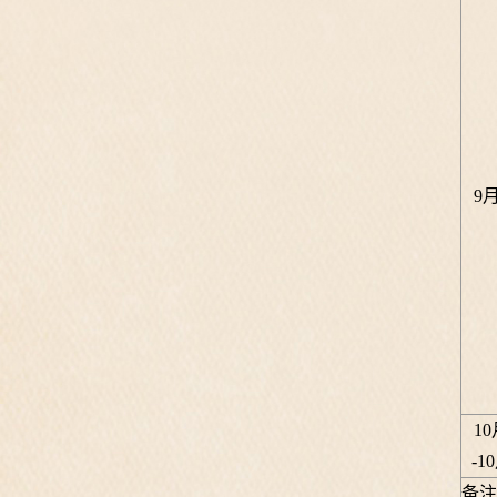
9
1
-1
备注