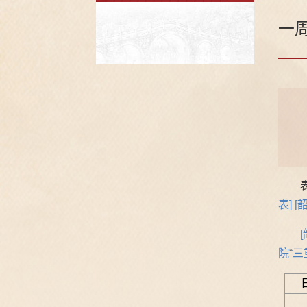
一
表]
[
院“