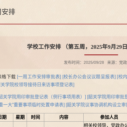
周安排
学校工作安排 （第五周，2025年9月29日
发布时间：2025/09/28
来源：党政
表格下载
[一周工作安排审批表]
[校长办公会议议题呈报表]
[校
韶关学院校领导接待日来访事项登记表]
[韶关学院用印审批登记表（例行事项用表）]
[韶关学院用印审批
三重一大”重要事项临时处置申请表]
[
韶关学院议事协调机构设立审
日期
星期
时间
内容
参加人员
相关校领导，党政办