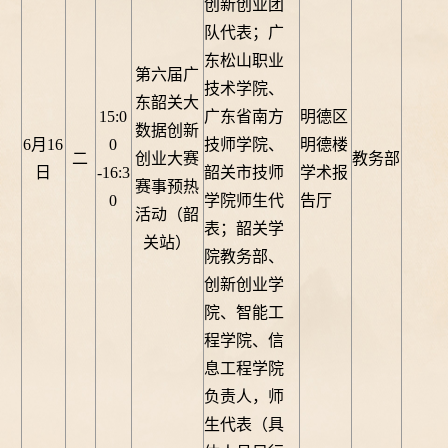
创新创业团
队代表；广
东松山职业
第六届广
技术学院、
东韶关大
15:0
广东省南方
明德区
数据创新
6月16
0
技师学院、
明德楼
二
创业大赛
教务部
日
-16:3
韶关市技师
学术报
赛事预热
0
学院师生代
告厅
活动（韶
表；韶关学
关站）
院教务部、
创新创业学
院、智能工
程学院、信
息工程学院
负责人，师
生代表（具