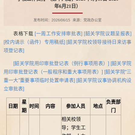
年6月21日）
发布时间：2026/06/15
来源：党政办公室
表格下载
[一周工作安排审批表]
[韶关学院议题呈报表]
[校内请示（函件）专用稿纸]
[韶关学院校领导接待日来访事
项登记表]
[韶关学院用印审批登记表（例行事项用表）]
[韶关学院
用印审批登记表（一般程序和重大事项用表）]
[韶关学院“三
重一大”重要事项临时处置申请表]
[
韶关学院议事协调机构设
立审批表
]
星
负责部
日期
时间
内容
参加人员
地点
期
门
相关校领
导；学生工