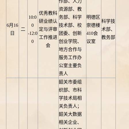
作部、人力
资源部、教
优秀教科
10:0
务部、科学
明德区
研业绩认
科学技
6月16
0
技术部、校
崇德楼
二
定与评审
术部、
日
-12:0
团委、创新
410会
工作推进
教务部
0
创业学院、
议室
会
地方合作与
服务工作办
公室主要负
责人
韶关市委组
织部、市科
学技术局相
关负责人；
韶关大数据
相关企业、