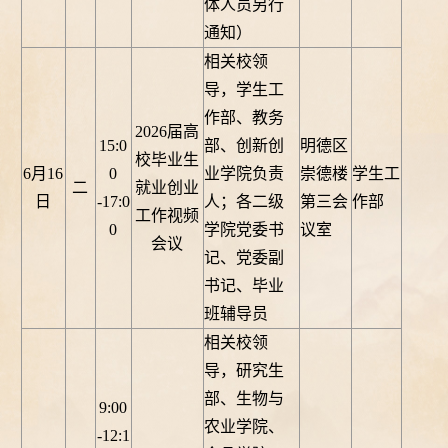
体人员另行
通知）
相关校领
导，学生工
作部、教务
2026届高
15:0
部、创新创
明德区
校毕业生
6月16
0
业学院负责
崇德楼
学生工
二
就业创业
日
-17:0
人；各二级
第三会
作部
工作视频
0
学院党委书
议室
会议
记、党委副
书记、毕业
班辅导员
相关校领
导，研究生
部、生物与
9:00
农业学院、
-12:1