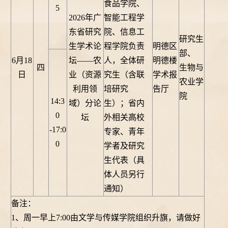
食品学院、
5
2026年广
智能工程学
东省研究
院、信息工
研究生
生学术论
程学院负责
明德区
部、
6月18
坛——农
人，全体研
明德楼
四
生物与
日
业（资源
究生（含联
学术报
农业学
利用领
培研究
告厅
院
14:3
域）分论
生）；省内
0
坛
外相关高校
-17:0
专家、青年
0
学者及研究
生代表（具
体人员另行
通知）
备注：
1、周一早上7:00由文学与传媒学院组织升旗，请做好