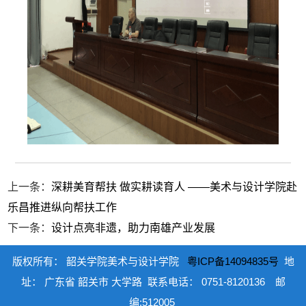
上一条：
深耕美育帮扶 做实耕读育人 ——美术与设计学院赴
乐昌推进纵向帮扶工作
下一条：
设计点亮非遗，助力南雄产业发展
版权所有
：
韶关学院美术与设计学院
粤ICP备14094835号
地
址： 广东省 韶关市 大学路
联系电话： 0751-8120136
邮
编:512005