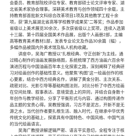
会委员、教育部院校评估专家、教育部硕士论文评审专家、湖
北省美术家协会理事。深耕美术教育与创作领域四十余载，主
持教育部首批新文科综合改革项目1项及其他教学工程十余
项，获“第九届湖北省高等学校教学成果奖”二等奖；作品参加
省级以上美术展览30余次，多次获省级以上奖项，连续入选第
十三届、第十四届全国美术作品展，出版个人画册2部，主编
高等教育美术教材1部，发表专业论文及作品30余篇（幅），
多幅作品被国内外美术馆及私人机构收藏。
讲座中，吴海广教授以“扎根经典、守正创新”为主线，通
过精心制作的油画发展脉络图，系统梳理了西方油画六百余年
演进历程与中国油画百年本土化探索之路，深刻阐释了经典研
习对绘画创作的基础性意义。他聚焦“构图”这一绘画创作的核
心要素，结合中西方经典名作，讲解了黄金分割、主次关系、
疏密对比、光影引导等基础构图法则，对比分析了中西方绘画
在空间处理、叙事表达、意境营造上的异同，并结合自身数十
年创作与教学经验，分享了平衡形式与内容、通过构图传递作
品主题的宝贵心得。吴教授强调，习古不是泥古，开新不是无
源之水，当代创作者要扎根生活、融入时代，在继承中华优秀
传统文化的基础上，探索具有中国特色、中国风格、中国气派
的当代绘画语言。
吴海广教授讲解逻辑严密、语言平实恳切，全程专注于核