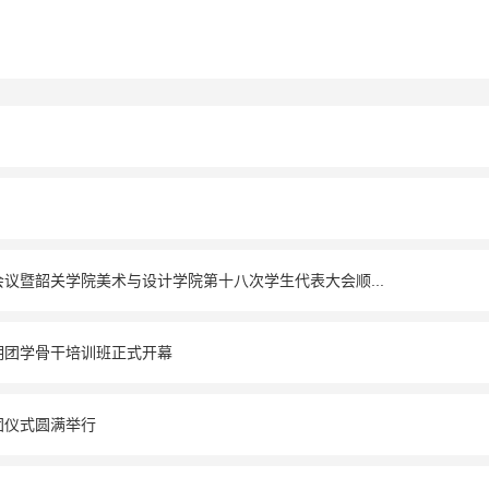
议暨韶关学院美术与设计学院第十八次学生代表大会顺...
期团学骨干培训班正式开幕
团仪式圆满举行