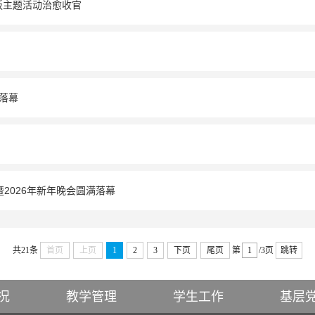
板主题活动治愈收官
满落幕
暨2026年新年晚会圆满落幕
共21条
首页
上页
1
2
3
下页
尾页
第
/3页
跳转
况
教学管理
学生工作
基层