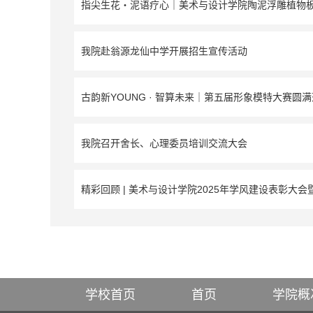
指尖生花・泥语疗心｜美术与设计学院陶泥浮雕植物
我院赴翁源龙仙中学开展招生宣传活动
古韵新YOUNG · 智算未来｜第五届形象模特大赛圆
我院召开舍长、心理委员培训交流大会
精彩回顾 | 美术与设计学院2025年学风建设表彰大会
学校首页
首页
学院概