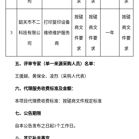
司
求
求
求
按磋
按磋
按磋
韶关市不二
打印复印设备
商文
商文
商文
3
科技有限公
维修维护服务
一年
件要
件要
件要
司
商
求
求
求
五、评审专家（单一来源采购人员）名单：
王援越、黄保全、凌烈（采购人代表）
六、代理服务收费标准及金额：
本项目代理费收费标准：按磋商文件规定标准
七、公告期限
自本公告发布之日起1个工作日。
八、其它补充事宜