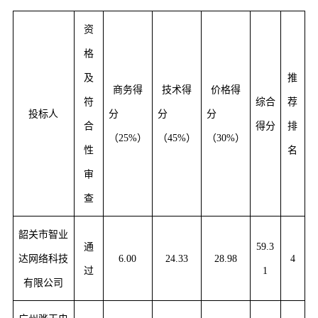
资
格
及
推
商务得
技术得
价格得
符
综合
荐
投标人
分
分
分
合
得分
排
（25%）
（45%）
（30%）
性
名
审
查
韶关市智业
通
59.3
达网络科技
6.00
24.33
28.98
4
过
1
有限公司