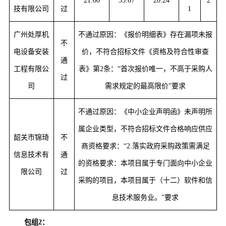
21.00
35.67
20.24
2
技有限公司
过
1
广州处厚机
不通过原因：《报价明细表》存在漏项未报
不
电设备安装
价，不符合招标文件《资格及符合性审查
通
工程有限公
表》第2条：“首次报价唯一，不高于采购人
过
司
需求规定的最高限价”要求
不通过原因：《中小企业声明函》未声明所
属企业类型，不符合招标文件合格响应供应
韶关市锦琦
不
商资格要求：“2.落实政府采购政策需满足
信息技术有
通
的资格要求：本项目属于专门面向中小企业
限公司
过
采购的项目，本项目属于（十二）软件和信
息技术服务业。”要求
包组2：