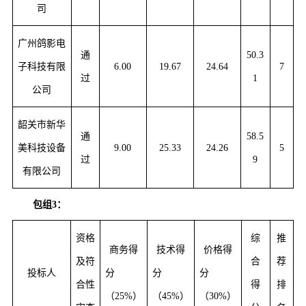
司
广州鸽影电
通
50.3
子科技有限
6.00
19.67
24.64
7
过
1
公司
韶关市新华
通
58.5
美科技设备
9.00
25.33
24.26
5
过
9
有限公司
包组3：
资格
综
推
商务得
技术得
价格得
及符
合
荐
投标人
分
分
分
合性
得
排
（25%）
（45%）
（30%）