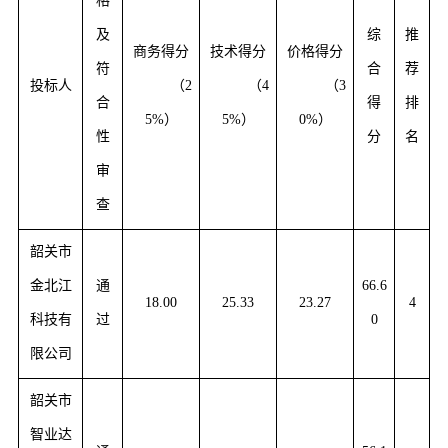
格
及
综
推
商务得分
技术得分
价格得分
符
合
荐
投标人
（
2
（
4
（
3
合
得
排
5%
）
5%）
0%）
性
分
名
审
查
韶关市
金北江
通
66.6
18.00
25.33
23.27
4
科技有
过
0
限公司
韶关市
智业达