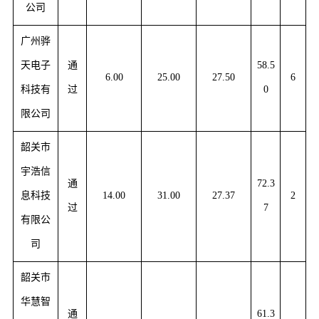
公司
广州骅
天电子
通
58.5
6.00
25.00
27.50
6
科技有
过
0
限公司
韶关市
宇浩信
通
72.3
息科技
14.00
31.00
27.37
2
过
7
有限公
司
韶关市
华慧智
通
61.3