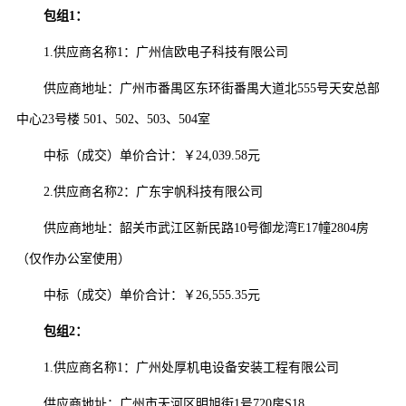
包组
1：
1.
供应商名称
1
：
广州信欧电子科技有限公司
供应商地址：
广州市番禺区东环街番禺大道北
555号天安总部
中心23号楼 501、502、503、504室
中标（成交）
单价合计
：
￥
24,039.58元
2.
供应商名称
2
：
广东宇帆科技有限公司
供应商地址：
韶关市武江区新民路
10号御龙湾E17幢2804房
（仅作办公室使用）
中标（成交）单价合计：
￥
26,555.35元
包组
2：
1.
供应商名称
1
：
广州处厚机电设备安装工程有限公司
供应商地址：
广州市天河区明旭街
1号720房S18