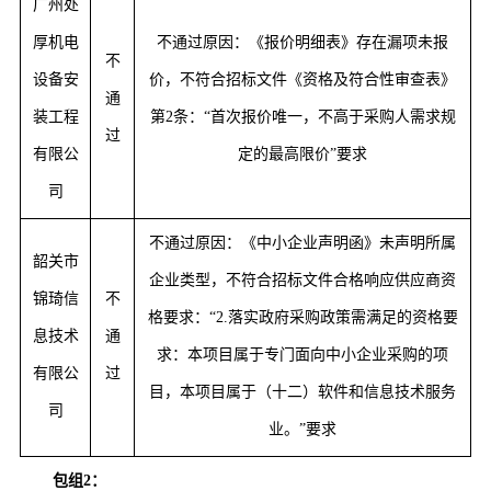
广州处
厚机电
不通过原因：《报价明细表》存在漏项未报
不
设备安
价，不符合招标文件《资格及符合性审查表》
通
装工程
第
2条：“首次报价唯一，不高于采购人需求规
过
有限公
定的最高限价”要求
司
不通过原因：《中小企业声明函》未声明所属
韶关市
企业类型，不符合招标文件合格响应供应商资
锦琦信
不
格要求：
“2.落实政府采购政策需满足的资格要
息技术
通
求：本项目属于专门面向中小企业采购的项
有限公
过
目，本项目属于（十二）软件和信息技术服务
司
业。”要求
包组
2：