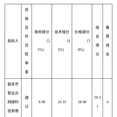
资
格
及
综
推
商务得分
技术得分
价格得分
符
合
荐
投标人
（
2
（
4
（
3
合
得
排
5%
）
5%）
0%）
性
分
名
审
查
韶关市
智业达
通
59.3
网络科
6.00
24.33
28.98
4
过
1
技有限