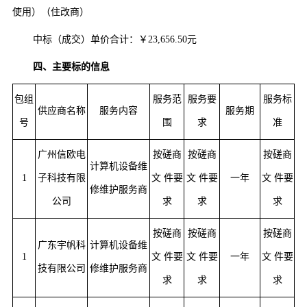
使用）（住改商）
中标（成交）单价合计：
￥
23,656.50元
四、主要标的信息
包组
服务范
服务要
服务标
供应商名称
服务
内容
服务期
号
围
求
准
广州信欧电
按磋商
按磋商
按磋商
计算机设备维
1
子科技有限
文
件要
文
件要
一年
文
件要
修维护服务商
公司
求
求
求
按磋商
按磋商
按磋商
广东宇帆科
计算机设备维
1
文
件要
文
件要
一年
文
件要
技有限公司
修维护服务商
求
求
求