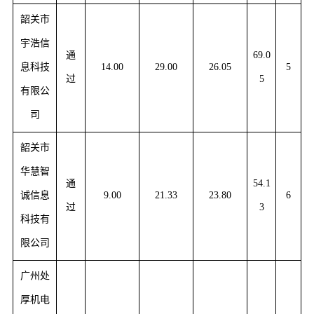
韶关市
宇浩信
通
69.0
息科技
14.00
29.00
26.05
5
过
5
有限公
司
韶关市
华慧智
通
54.1
诚信息
9.00
21.33
23.80
6
过
3
科技有
限公司
广州处
厚机电