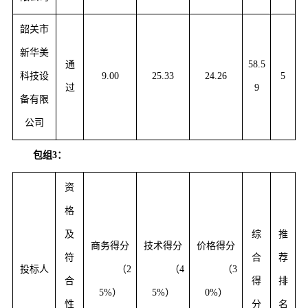
韶关市
新华美
通
58.5
科技设
9.00
25.33
24.26
5
过
9
备有限
公司
包组
3：
资
格
及
综
推
商务得分
技术得分
价格得分
符
合
荐
投标人
（
2
（
4
（
3
合
得
排
5%
）
5%）
0%）
性
分
名