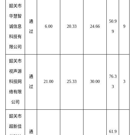
韶关市
华慧智
通
50.9
诚信息
6.00
20.33
24.66
9
过
9
科技有
限公司
韶关市
视声源
通
76.3
科技网
21.00
25.33
30.00
3
过
3
络有限
公司
韶关市
超新佳
通
61.9