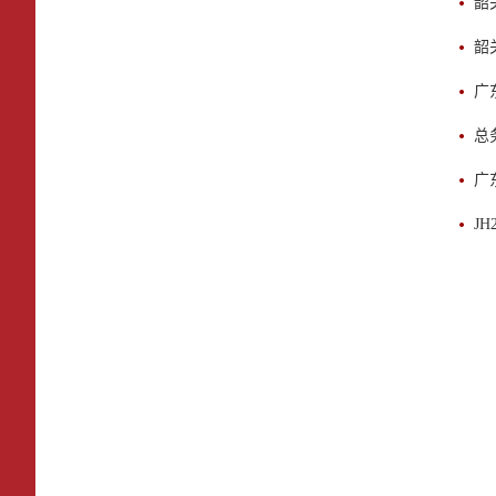
韶
韶
广
总
广
J