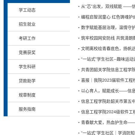
从“芯”出发，双线赋能 —
学工动态
编程启智润童心 红色铸魂护成
招生就业
数字赋能基层治理，温情守护
筑牢校园网安防线 共筑清朗
考研工作
文明离校绘青春底色，扬帆远
竞赛获奖
“一站式”学生社区--趣味运
学生科研
共青团韶关学院信息工程学
喜报｜我院2023届软件工
贷款助学
以心育人，赋能成长——信
规章制度
信息工程学院赴韶关市第五
服务指南
信息工程学院2024级软件
青春献大爱，热血护生命—
“一站式”学生社区｜学消防