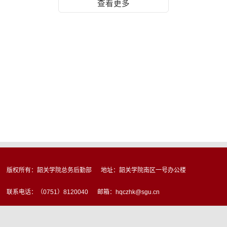
查看更多
版权所有：韶关学院总务后勤部 地址：韶关学院南区一号办公楼
联系电话：（0751）8120040 邮箱：hqczhk@sgu.cn