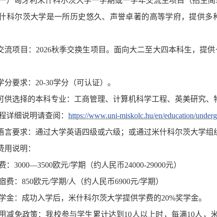
一
）匈牙利米什科尔茨大学一学期或一学年交流
生项目（招生简
什科尔茨大学是一所历史悠久、声誉卓著的高等学府，提供多
.交流项目：2026
秋
季交
换
生项目。面向大二
至大四
本科生，提供
.学分要求：20-30学分
（可认证）
。
.可供选择的本科专业：工商管理、计算机科学工程、英美研究、
程详细说明请查阅：
https://www.uni-miskolc.hu/en/education/under
.语言要求：通过大学英语四级或六级；或通过米什科尔茨大学组
.费用说明：
费：
3000—3500欧元/学期
（
约人民币
24000-29000元
）
宿费：
8
50欧元/学期/人
（
约人民币
6900元/学期
）
学金：成功入学后，米什科尔茨大学提供学费的
20%奖学金。
用减免政策：我校参与学生累计达到
10人以上时，每满10人