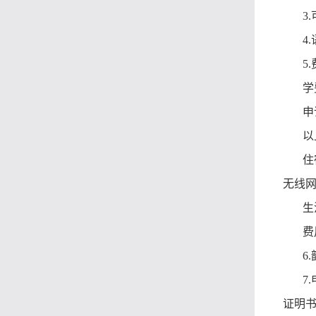
3
4
5
学
申
以
住
无线
生
费
6
7
证明