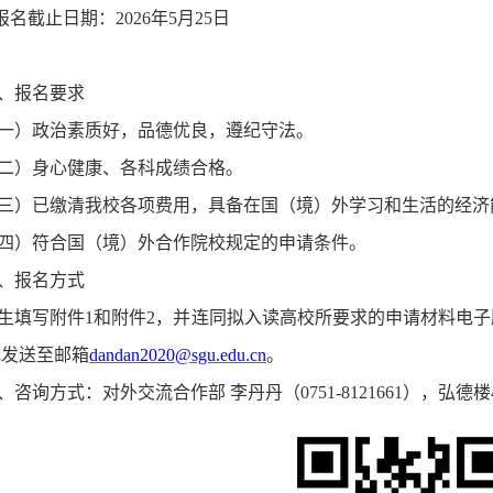
.报名截止日期：202
6
年
5
月
25
日
、报名要求
一）政治素质好，品德优良，遵纪守法。
二）身心健康
、
各科成绩合格。
三）已缴清我校各项费用，具备在国（境）外学习和生活的经济
四
）符合国（境）外合作院校规定的申请条件。
、报名方式
生填写附件
1和附件2，并连同拟入读高校所要求的申请材料电
或
发送至邮箱
dandan2020@sgu.edu.cn
。
、咨询方式：对外交流合作部
李丹丹（
0751-8121661），弘德