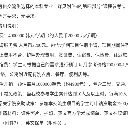
.可供交流生选择的本科专业：详见附件
4
的第四部分
“课程参考”。
.语言要求：无要求。
.费用说明：
费：
4
0
00000 韩元/学期（约人民币
20000
元
/学期
）
请服务费
:人民币2200元。包含:学期项目注册申请，项目期间
上费用不含：护照办理费用、签证费、住宿费、保险费、往返旅
宿费：学生可根据自己的需求进行
预订
,每月参考价格700,000
网络，公寓附近配有洗衣房、餐厅、便利店等。
活开销：预估每月
1000000韩元（约4980元），包含三餐、
用减免政策：当我校参与学生累计达到
10人及以上时，每满10
.韶关学院资助政策：参加本交流生项目的学生
可申请
资助金
750
.申请材料：
证件照片、
护照、
英文官方学术成绩单、
英文在读证
书（附件
7）、英文保单（附件8）。