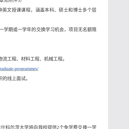
章见附件
3
）
种英文授课课程，涵盖本科、硕士和博士多个层
一学期或一学年的交换学习机会
，
项目无名额限
物流工程、材料工程、机械工程。
graduate-programmes/
织的线上面试。
，米什科尔茨大学将向我校提供2个免学费交换一学