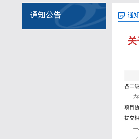
通知公告
通
关
各二
为
项目
提交
一