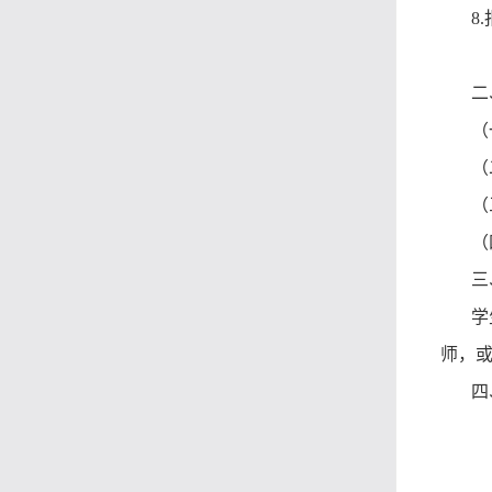
8
二
（
（
（
（
三
学
师
，
四