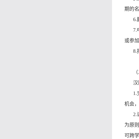
期的
6
7
或参
8
（
汉
1
机会
2
为原则
可跨