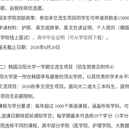
名额，由我校择优选拔。
.韶关学院资助政策：参加本交流生项目的学生可
申请
资助金
150
.申请材料：护照、英文成绩单、英文在读证明、
个人简历
（模
加学校线上面试
）
、
高中毕业证明（可从学信网下载）
。
.报名截止日期：202
6
年
6
月
20
日
二
）韩国汉阳大学一学期交流生项目（招生简章见附件
4
）
阳大学是一所在韩国享有盛誉的顶尖学府，以其优秀的学术水平
.交流项目：2026
秋
季交流生项目。面向大二或大三本科生，提
，
项目无名额限制。
.课程与学分要求：每年
超过
1000个英语课程，涵盖所有学科。
,选课日期将提前通知学员；每学期最多可选修20个学分（1学分
学院选修不同的课程，
其中部分学院（医学院、护理学院、大数