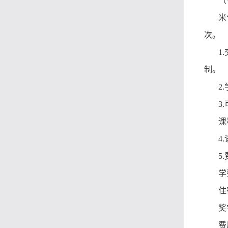
（
米
次。
1
制。
2
3
课
4
5
学
住
奖
费