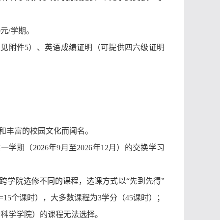
00元/学期。
版
见附件
5
）、英语成绩证明（
可提供四六级
证明
和丰富的校园文化而闻名。
供一学期（
2026年
9
月至
2026年
12
月）的交换学习
可跨学院选修不同的课程，选课方式以“先到先得”
=15个课时），
大多数课程为
3学分（45课时）；
据科学学院）的课程无法选择。