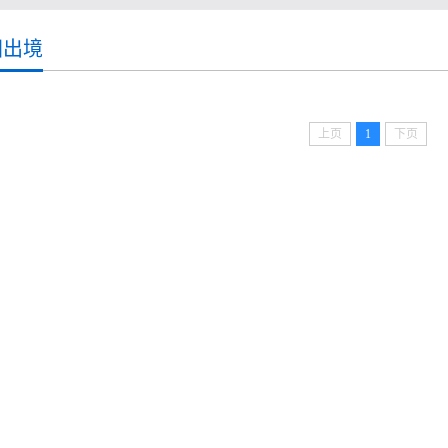
国出境
上页
1
下页