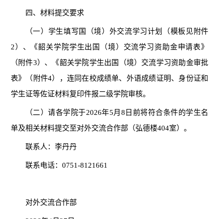
四
、材料提交要求
（
一）
学生填写
国（境）外交流学习计划
（
模板见附件
2）、
《韶关学院学生出国（境）交流学习资助金申请表》
（附件
3
）
、
《韶关学院学生出国（境）交流学习资助金
审批
表》
（
附件
4）
，连同在校成绩单、外语成绩证明、身份证和
学生证等佐证材料复印件报二级学院审核。
（
二）
请各学院于
202
6
年
5
月
8
日前将符合条件的学生名
单及相关材料提交至
对外交流合作部
（弘德楼
404室）。
联系人：
李丹丹
联系电话：
0751-8121661
对外交流合作部