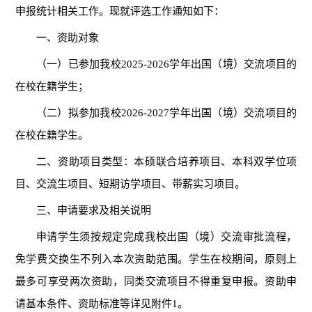
申报统计相关工作。
现就评选工作通知
如下：
一、资助对象
（
一）
已参加我校
202
5-2026
学年出国（境）交流项目的
在校在籍学生
；
（
二）拟
参加我校
202
6-2027
学年出国（境）交流项目的
在校在籍学生。
二、
资助项目类型：本硕联合培养
项目
、本科双学位项
目、交流生项目、短期访学
项目
、带薪实习项目。
三、
申请要求及相关说明
申请学生须按规定完成我校出国（境）交流审批流程，
免学费交换生不列入本次资助范围。学生在校期间，原则上
最多可享受两次资助，同类交流项目不得重复申报。资助申
请基本条件、资助标准等详见附件1
。