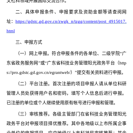
文社科领域开展国际交流合作。
二、
具体
申报条件、申报
要求
及资助金额等
请
查阅网
址：
https://gdstc.gd.gov.cn/zwgk_n/tzgg/content/post_4915017.
html
三、
申报方式
（一）网上申报。符合申报条件的
各
单位
、二级学院
“广
东省政务服务网”或“广东省科技业务管理阳光政务平台（http
s://pro.gdstc.gd.gov.cn/egrantweb/）”提交有关资料进行申报。
（二）平台注
册。首次注册的项目申报人请从单位科研
管理人员处获得用户名和密码，填写个人信息后进行申报。
已注册的单位或个人继续使用原有帐号进行申报和管理。
（三）审核推荐。各级主管部门在省科技业务管理阳
光
政务
平台对申报项目择优推荐
。
其中各地级以上市所属企事