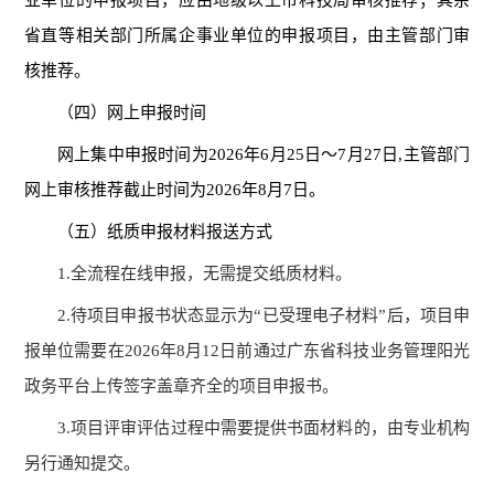
业单位的申报项目，应由地级以上市科技局审核推荐；其余
省直等相关部门所属企事业单位的申报项目，由主管部门审
核推荐。
（四）网上申报时间
网上集中申报时间为
202
6
年
6
月
25
日～
7
月
27
日
,主管部门
网上审核推荐截止时间为202
6
年
8
月
7
日
。
（五）
纸质申报材料报送方式
1.全流程在线申报，无需提交纸质材料。
2.待项目申报书状态显示为“已受理电子材料”后，项目申
报单位需要在202
6
年
8
月
12
日前通过广东省科技业务管理阳光
政务平台上传签字盖章齐全的项目申报书。
3.项目评审评估过程中需要提供书面材料的，由专业机构
另行通知提交。