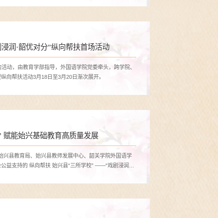
浸润·韶优对分”纵向帮扶首场活动
题的活动，由教育学部指导，外国语学院党委牵头，跨学院、
向帮扶活动3月18日至3月20日渐次展开。
” 赋能始兴基础教育高质量发展​
办，始兴县教育局、始兴县教师发展中心、韶关学院外国语学
益支持的 纵向帮扶 始兴县“三所学校” ——“戏剧浸润・