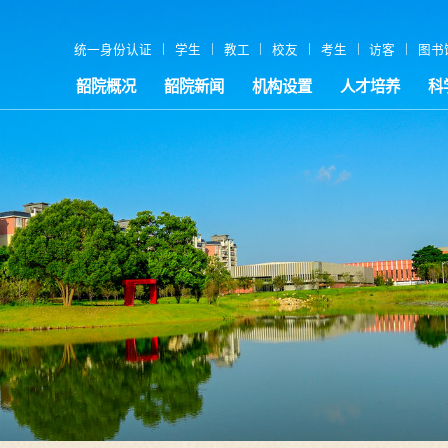
|
|
|
|
|
|
统一身份认证
学生
教工
校友
考生
访客
图书
韶院概况
韶院新闻
机构设置
人才培养
科