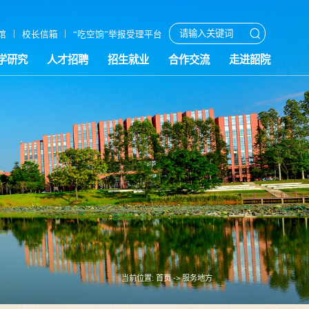
|
|
馆
校长信箱
“吃空饷”举报受理平台
学研究
人才招聘
招生就业
合作交流
走进韶院
当前位置:
首页
->
服务地方