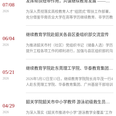
发挥帮扶纽带作用，共谋继续教育发展 ——华南农业大学对口帮扶韶关学院工作队队长肖华带队赴华南农业大学调研交流
07/08
2026
为深入贯彻落实高校教育人才“组团式”帮扶工作部署，
充分借鉴华南农业大学在高等学历继续教育、非学历教
育及在职研究生教育等方面的成功经验，7月2日至3
日，华南农业大学对口帮扶韶关学院工作队队长肖华充
分发挥桥梁纽带作用，带队赴华南农业大学经济管理学
继续教育学院赴韶关各县区委组织部交流宣传
06/04
院、继续教育学院开展专项调研交流。
2026
为推进韶关市村（社区）党组织书记（储备人选）学历
提升工程各项工作的顺利进行，加强与县区组织部的沟
通与交流，我校继续教育学院院长肖华茂教授，于5月
27日至6月4日带队赴韶关10个县区委组织部，进行2026
年“村官班”招生工作宣传与业务交流。南雄市委组织部
继续教育学院赴东莞理工学院、华泰教育集团、广州基层干部培训中心交流
05/21
调研现场 各县区介绍了当地“两委”干部的学历、年龄结
2026
2026年5月12日至13日，继续教育学院院长肖华茂一行4
构等基本情况，“村官班”学历提升工作的开展情况以及
人赴东莞理工学院、华泰教育集团、广州基层干部培训
基层党的建设情况。肖华茂解读了省级相关文件精神，
中心开展专题交流。12日下午，在东莞理工学院，受到
介绍了“村官班”...
继续教育学院书记潘荣新、院长刘伟的热情接待。交流
会上，潘荣新介绍了该院的办学概况，重点阐述校外教
韶关学院韶关市中小学教师 游泳初级救生员（社会指导员）培训圆满结束
04/29
学点布局、高等学历继续教育本专科专业设置及教师授
2026
为深入落实《韶关市推进中小学“游泳教学全覆盖”工作
课模式。会上，肖华茂肯定了东莞理工学院“多种办学