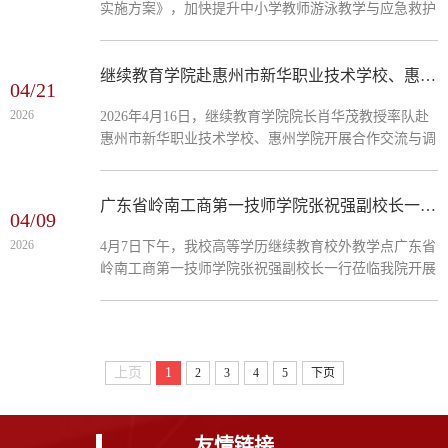
实施方案》，加快提升中小学教师游泳教学与应急救护
形式、多种培养层次”的综合办学优势。在东莞理工学
能力，2026年1月5日至4月12日，韶关市教育局委托韶
院交流会现场双方围绕助学项目安全、...
关学院体育学院陆续开展了八期全市中小学教师游泳初
级救生员（社会指导员）培训班，累计培训430名体育
继续教育学院赴惠州市新华职业技术学校、惠州学院开展工作交流
04/21
教师，为全市校园游泳教育普及与学生安全防护注入专
2026
2026年4月16日，继续教育学院院长肖华茂教授率队赴
业力量。 学员在实操训练中培训以理论与实
惠州市新华职业技术学校、惠州学院开展合作交流与调
操深度结合为原则，系统设置课程内容。理论课程涵盖
研。16日上午，肖华茂一行抵达惠州市新华职业技术学
救生知识讲解、...
校开展合作交流座谈会，受到陈继开校长的热情接待。
交流会上，肖华茂介绍了我院的办学概况，重点阐述校
广东省岭南工商第一技师学院张祝强副校长一行来我院交流
04/09
外教学点布局、高等学历继续教育本专科专业设置及教
2026
4月7日下午，我校高等学历继续教育校外教学点广东省
师授课模式，展现了我校“多种办学形式、多种培养层
岭南工商第一技师学院张祝强副校长一行莅临我院开展
次”的综合办学优势。在惠州市新华职业技术学校洽谈
交流，洽谈继续教育相关业务。我院院长肖华茂、副院
合作交流会现场陈继开介绍了惠州市新华职业技术学校
长范文明及各科室负责人参加座谈。院长肖华茂对张祝
的办学情况与生源基础，...
强副校长一行的来访表示热烈欢迎。座谈会上，张祝强
详细介绍了广东省岭南工商第一技师学院在高等学历继
上页
1
2
3
4
5
下页
续教育教育、社会培训、校企合作等方面工作，重点围
绕职业技能培训合作、实训资源共享等方面探索双方合
作空间，并表达了深化双方合作的殷切期望。...
友情链接