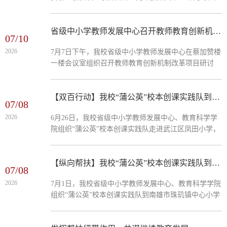
县中质量提升工作座谈会。会议现场双方围绕2026年帮
扶工作重点和绩效目标，重点就高中拔尖人才培养、高
中物理数学骨干教师能力提升、人工智能+教育等项目
省级中小学教师发展中心召开教师教育创新机制改革项目研讨会
07/10
落地，以及后续帮扶工作规划、2027年度省级基础教育
2026
7月7日下午，我校省级中小学教师发展中心在蔡加赞楼
专项资金项目申报入库等事项进行了深入探讨，并达成
一楼会议室组织召开教师教育创新机制改革项目研讨
一致意见。会议明确，基于韶关市基础教育实际需求，
会。会议成立部门专项工作小组，并拟组建由校内外专
将在暑期举办高中数学、...
家构成的专家团队，全面推动项目实施。会议围绕省级
中小学教师发展中心承担的教师教育创新机制改革项目
【双百行动】我校“蒲公英”校本创课实践队到武江区凤田小学开展“武江龙”非遗主题校本课程实践活动
07/08
3项核心任务进行部署，并分别为每项任务明确了项目
2026
6月26日，我校省级中小学教师发展中心、教育科学学
首席专家与项目秘书。一是深入开展粤北地区中小学教
院组织“蒲公英”校本创课实践队走进武江区凤田小学，
师队伍调查研究，发布需求分析报告；二是强化中心内
开展“武江龙”非遗主题校本课程实践活动。
涵建设，构建省市县三级教师发展中心联盟，...
【纵向帮扶】我校“蒲公英”校本创课实践队到南雄市珠玑镇中心小学开展粤北采茶戏特色课程
07/08
2026
7月1日，我校省级中小学教师发展中心、教育科学学院
组织“蒲公英”校本创课实践队到南雄市珠玑镇中心小学
开展了两节别开生面的粤北采茶戏特色课程，为乡村孩
子带来一场非物质文化遗产的沉浸式体验。