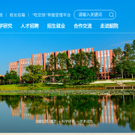
|
|
馆
校长信箱
“吃空饷”举报受理平台
学研究
人才招聘
招生就业
合作交流
走进韶院
当前位置:
首页
->
科学研究
->
学术动态