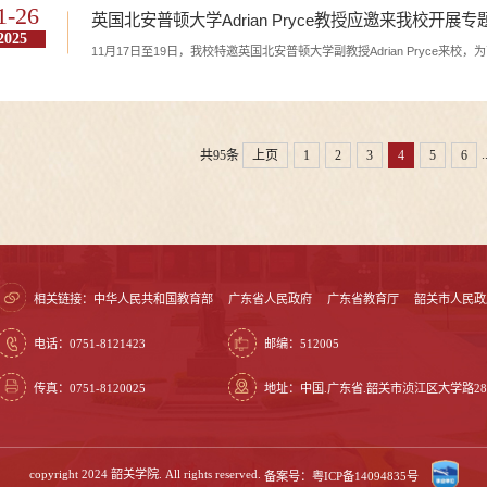
1-26
英国北安普顿大学Adrian Pryce教授应邀来我校开展专
2025
11月17日至19日，我校特邀英国北安普顿大学副教授Adrian Pryce
.
共95条
上页
1
2
3
4
5
6
相关链接：
中华人民共和国教育部
广东省人民政府
广东省教育厅
韶关市人民政
电话：0751-8121423
邮编：512005
传真：0751-8120025
地址：中国.广东省.韶关市浈江区大学路28
copyright 2024 韶关学院. All rights reserved.
备案号：粤ICP备14094835号