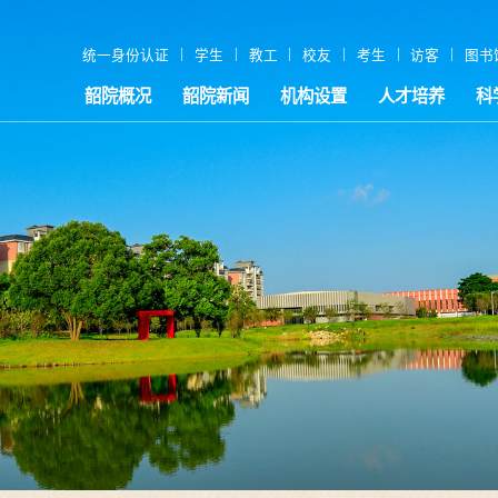
|
|
|
|
|
|
统一身份认证
学生
教工
校友
考生
访客
图书
韶院概况
韶院新闻
机构设置
人才培养
科