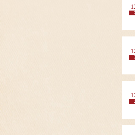
1
1
1