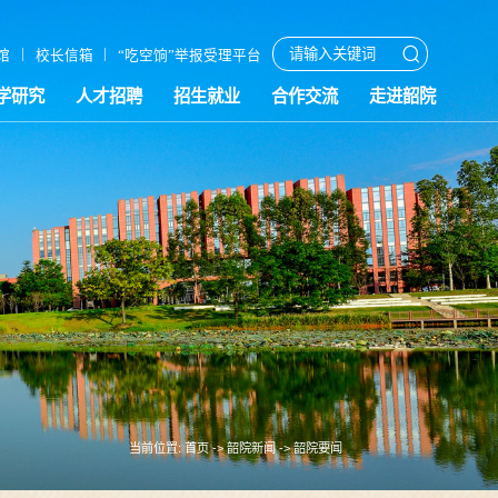
|
|
馆
校长信箱
“吃空饷”举报受理平台
学研究
人才招聘
招生就业
合作交流
走进韶院
当前位置:
首页
->
韶院新闻
->
韶院要闻