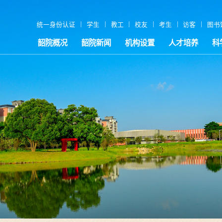
|
|
|
|
|
|
统一身份认证
学生
教工
校友
考生
访客
图书
韶院概况
韶院新闻
机构设置
人才培养
科