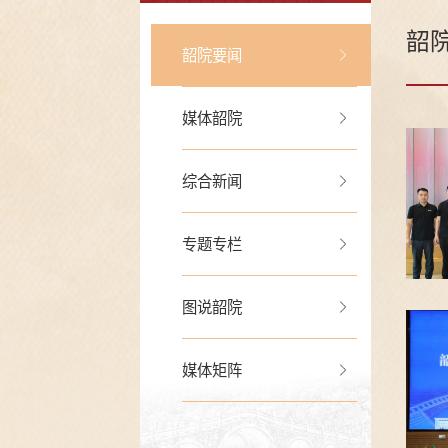
韶
韶院要闻
媒体韶院
综合新闻
专题专栏
图说韶院
媒体矩阵