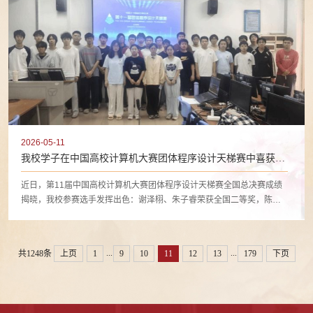
2026-05-11
我校学子在中国高校计算机大赛团体程序设计天梯赛中喜获佳
绩
近日，第11届中国高校计算机大赛团体程序设计天梯赛全国总决赛成绩
揭晓，我校参赛选手发挥出色：谢泽栩、朱子睿荣获全国二等奖，陈思
琪、卢成洋、黄家宝、叶宇轩、陈俊东、洪瑜徽、陶健荣获全国三等
奖，刷新了我校在该赛事的历史最佳成绩。
...
...
共1248条
上页
1
9
10
11
12
13
179
下页