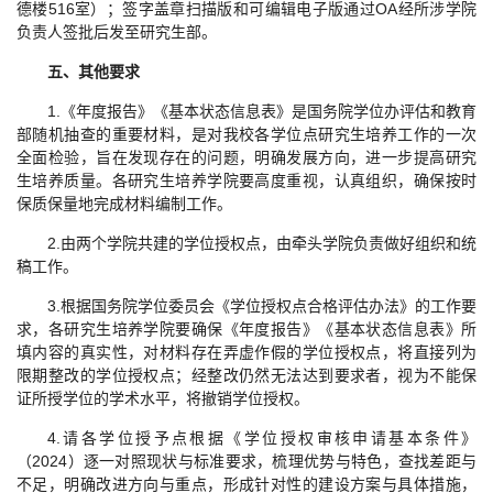
德楼516室）；签字盖章扫描版和可编辑电子版通过OA经所涉学院
负责人签批后发至研究生部。
五、其他要求
1.《年度报告》《基本状态信息表》是国务院学位办评估和教育
部随机抽查的重要材料，是对我校各学位点研究生培养工作的一次
全面检验，旨在发现存在的问题，明确发展方向，进一步提高研究
生培养质量。各研究生培养学院要高度重视，认真组织，确保按时
保质保量地完成材料编制工作。
2.由两个学院共建的学位授权点，由牵头学院负责做好组织和统
稿工作。
3.根据国务院学位委员会《学位授权点合格评估办法》的工作要
求，各研究生培养学院要确保《年度报告》《基本状态信息表》所
填内容的真实性，对材料存在弄虚作假的学位授权点，将直接列为
限期整改的学位授权点；经整改仍然无法达到要求者，视为不能保
证所授学位的学术水平，将撤销学位授权。
4.请各学位授予点根据《学位授权审核申请基本条件》
（2024）逐一对照现状与标准要求，梳理优势与特色，查找差距与
不足，明确改进方向与重点，形成针对性的建设方案与具体措施，