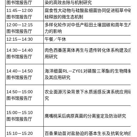
图书馆报告厅
染的高效去除与机制研究
11:45－12:00
腐食性大动物与硅酸盐细菌协同促进稻草中碳
图书馆报告厅
硅释放的微生态机制
12:00－12:15
多样化轮作对中低产稻田土壤固碳和周年生产
图书馆报告厅
力的影响
12:15－14:30
午餐／午休
14:30－14:40
肉色西番莲离体再生与遗传转化体系构建及应
图书馆报告厅
用研究
14:40－14:50
海洋细菌RL－ZY01对磷酸三苯酯的生物降解
图书馆报告厅
及其应用研究
14:50－15:00
农业面源污染背景下水质遥感反演系统应用研
图书馆报告厅
究
15:00－15:10
鹰嘴桃采后病原真菌的分离鉴定及防治研究
图书馆报告厅
15:10－15:20
百香果幼苗对盐胁迫的基本生长及抗氧化响应