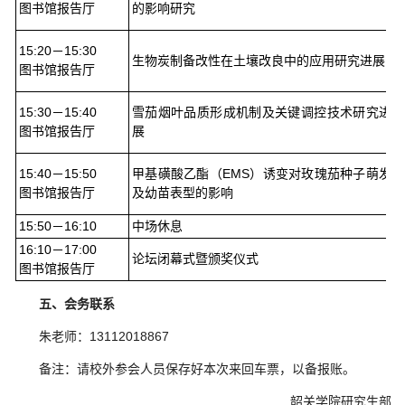
图书馆报告厅
的影响研究
15:20－15:30
生物炭制备改性在土壤改良中的应用研究进展
图书馆报告厅
15:30－15:40
雪茄烟叶品质形成机制及关键调控技术研究进
图书馆报告厅
展
15:40－15:50
甲基磺酸乙酯（EMS）诱变对玫瑰茄种子萌发
图书馆报告厅
及幼苗表型的影响
15:50－16:10
中场休息
16:10－17:00
论坛闭幕式暨颁奖仪式
图书馆报告厅
五、会务联系
朱老师：13112018867
备注：请校外参会人员保存好本次来回车票，以备报账。
韶关学院研究生部