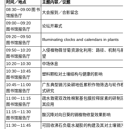
时间／地点
主题内容／议题
08:30－09:00图书
大会报到／合影留念
馆报告厅
09:00－09:20
论坛开幕式
图书馆报告厅
09:20－09:50
Illuminating clocks and calendars in plants
图书馆报告厅
09:50－10:20
入侵植物薇甘菊资源化利用：路径、机制与展
图书馆报告厅
望
10:20－10:30
中场休息
10:30－10:45
塑料颗粒对土壤结构与健康的影响
图书馆报告厅
10:45－11:00
广东典型镉污染耕地低累积作物筛选与轮作模
图书馆报告厅
式研究
11:00－11:15
疏水致密双改姓棉絮基包膜控释尿素的研制及
图书馆报告厅
其应用
11:15－11:30
酸沉降对向日葵的镉植物修复效果影响
图书馆报告厅
11:30－11:45
可回收沸石负载水凝胶的构建及其对土壤镉污