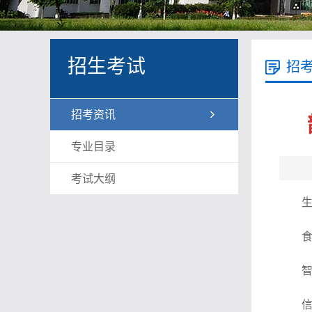
招生考试
招
招考资讯
专业目录
考试大纲
生
食
智
信