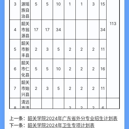
3
源瑶
5
5
10
1
1
3
15
族自
治县
韶关
113
4
市翁
17
17
34
34
源县
韶关
5
市新
2
3
5
2
2
2
11
丰县
韶关
6
市仁
5
5
10
2
2
2
16
化县
韶关
7
市始
2
3
5
2
2
2
11
兴县
清远
8
市清
2
2
2
6
新区
上一条：
韶关学院2024年广东省外分专业招生计划表
清远
下一条：
韶关学院2024年卫生专项计划表
9
市连
2
2
4
4