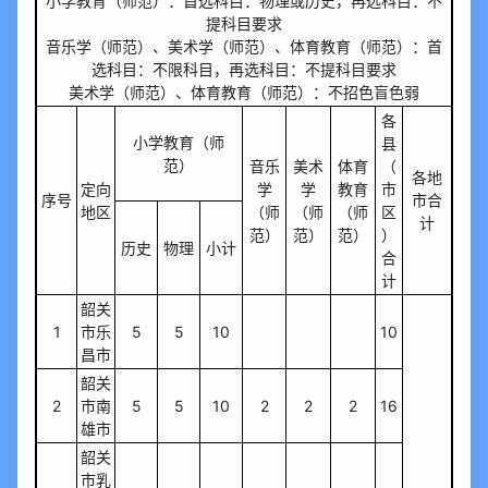
小学教育（师范）：首选科目：物理或历史，再选科目：不
提科目要求
音乐学（师范）、美术学（师范）、体育教育（师范）：首
选科目：不限科目，再选科目：不提科目要求
美术学（师范）、体育教育（师范）：不招色盲色弱
各
小学教育（师
县
范）
音乐
美术
体育
（
各地
定向
学
学
教育
市
序号
市合
地区
（师
（师
（师
区
计
范）
范）
范）
）
历史
物理
小计
合
计
韶关
1
市乐
5
5
10
10
昌市
韶关
2
市南
5
5
10
2
2
2
16
雄市
韶关
市乳