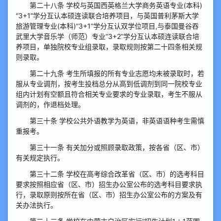
第二十八条 学校与英国西英格兰大学商务英语专业(本科)
“3+1”学分互认本硕连读联合培养项目，与英国普利茅斯大学
旅游管理专业(本科)“3+1”学分互认双学位项目,与泰国曼谷吞
武里大学音乐学（师范）专业“3+2”学分互认本硕连读联合培
养项目，单独院校专业组录取，录取规则按第二十四条相关规
则录取。
第二十九条 考生所填报的所有专业志愿均未被录取时，若
服从专业调剂，按考生投档总分从高到低调剂到同一院校专业
组内计划有空额且符合相关专业要求的专业录取，考生不服从
调剂的，作退档处理。
第三十条 学校公共外语教学为英语，非英语语种考生需慎
重报考。
第三十一条 有关加分或照顾录取政策，按各省（区、市）
有关规定执行。
第三十二条 学校在高考综合改革省（区、市）的选考科目
要求按照相应省（区、市）招生办公室公布的选考科目要求执
行，录取原则按所在省（区、市）招生办公室公布的方案及有
关办法执行。