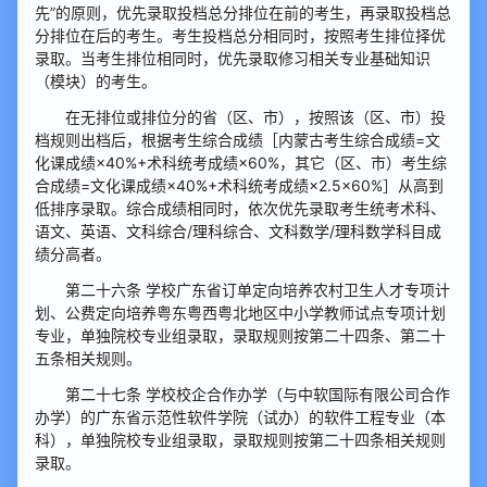
先”的原则，优先录取投档总分排位在前的考生，再录取投档总
分排位在后的考生。考生投档总分相同时，按照考生排位择优
录取。当考生排位相同时，优先录取修习相关专业基础知识
（模块）的考生。
在无排位或排位分的省（区、市），按照该（区、市）投
档规则出档后，根据考生综合成绩［内蒙古考生综合成绩=文
化课成绩×40%+术科统考成绩×60%，其它（区、市）考生综
合成绩=文化课成绩×40%+术科统考成绩×2.5×60%］从高到
低排序录取。综合成绩相同时，依次优先录取考生统考术科、
语文、英语、文科综合/理科综合、文科数学/理科数学科目成
绩分高者。
第二十六条 学校广东省订单定向培养农村卫生人才专项计
划、公费定向培养粤东粤西粤北地区中小学教师试点专项计划
专业，单独院校专业组录取，录取规则按第二十四条、第二十
五条相关规则。
第二十七条 学校校企合作办学（与中软国际有限公司合作
办学）的广东省示范性软件学院（试办）的软件工程专业（本
科），单独院校专业组录取，录取规则按第二十四条相关规则
录取。