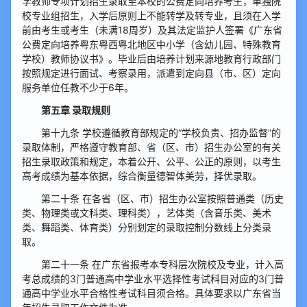
学教师专项计划招生录取至本校的公费定向培养考生，单独院
校专业组招生，入学后原则上不能转学及转专业，且须在入学
前由考生或考生（未满18周岁）及其法定监护人签署《广东省
公费定向培养粤东粤西粤北地区中小学（含幼儿园、特殊教育
学校）教师协议书》。毕业后由培养计划来源地教育行政部门
按照规定进行面试、考察录用，派遣到定向县（市、区）定向
服务单位任教不少于6年。
第五章 录取规则
第十九条 学校遵循教育部规定的“学校负责、招办监督”的
录取体制，严格遵守教育部、省（区、市）招生办公室的有关
招生录取政策和规定，本着公开、公平、公正的原则，以考生
高考成绩为基本依据，综合衡量德智体美劳，择优录取。
第二十条 在各省（区、市）招生办公室按照普通类（历史
类、物理类或文科类、理科类），艺体类（含音乐类、美术
类、舞蹈类、体育类）分别划定的录取控制分数线上分类录
取。
第二十一条 在广东省报考本专科层次院校及专业，计入高
考总成绩的3门普通高中学业水平选择性考试科目对应的3门普
通高中学业水平合格性考试科目须合格。具体要求以广东省当