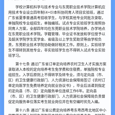
学校计算机科学与技术专业与东莞职业技术学院计算机应
用技术专业设立四年制(4+0)本科协同育人项目实验班，通过
广东省夏季普通高考招收学生，与学校其他专业同批次录取，
单独院校专业组招生，单独编班。试点专业实验班学生按照协
同育人方案，全部四年均在东莞职业技术学院培养，办学地点
在东莞职业技术学院。学籍管理、毕业证书发放和学位授予以
及韶关学院学生奖学金、省级及以上学生奖助贷等由学校负
责，东莞职业技术学院协助做好相关工作。原则上，实验班学
生不得转到其他专业，非实验班学生也不得转入试点专业实验
班学习。
第十七条 通过广东省订单定向培养农村卫生人才实施方案
录取进入本校的定向培养考生免学费和住宿费，单独院校专业
组招生。入学后原则上不得转学及转专业，须与定向县（市、
区）的卫生健康行政部门、人力资源社会保障局签订《农村订
单定向医学生免费培养定向就业协议书》，毕业后派遣到指定
的定向县（市、区）定向服务单位连续工作6年。定向县
（市、区）的卫生健康行政部门、人力资源社会保障局负责督
促定向服务单位落实考生就业岗位并在有空编时优先入编。
第十八条 通过广东省公费定向培养粤东粤西粤北地区中小