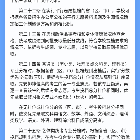
年招生录取工作文件为准。
第二十二条 在实行平行志愿投档的省（区、市），学校可
根据各省级招生办公室公布的平行志愿投档规则及生源情况确
定招生计划微调方案和调档比例。
第二十三条 在思想政治品德考核和身体健康状况检查合
格、统考成绩达到同批录取最低分数线，符合学校提档要求的
情况下，依据考生成绩、专业志愿，以及学校录取原则择优录
取。
第二十四条 普通类（历史类、物理类或文科类、理科类）
专业分档时，根据各省（区、市）投档规则出档后，实行“分数
优先”的录取原则，根据考生投档总分排位情况从高到低排序录
取。先安排排位高的考生的第一专业志愿，若该专业额满，再
逐一查看该生的后续专业志愿。考生投档总分排位相同时，优
先录取已修习相关专业基础知识（模块）的考生。
在无排位或排位分的省（区、市），考生投档总分相同
时，依次优先录取文科类语文、数学、外语、文科综合，理科
类数学、语文、外语、理科综合科目成绩分高者。
第二十五条 艺体类统考专业分档时，根据各省（区、市）
投档规则出档后，在考生符合专业要求的基础上，实行“分数优