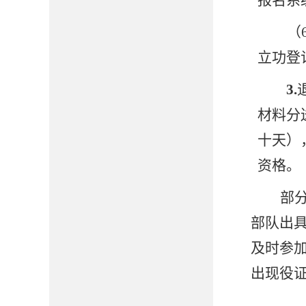
报名系
（
立功登
3
.
材料分
十天）
资格。
部
部队
出
及时参
出
现役