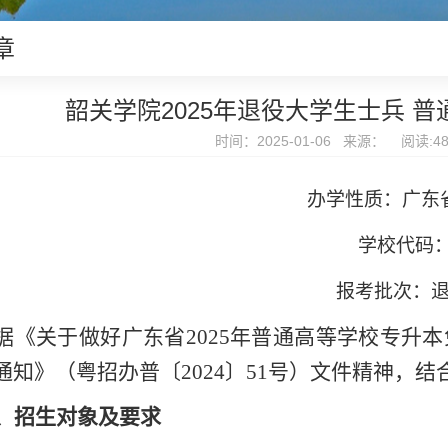
章
韶关学院2025年退役大学生士兵 
时间：2025-01-06 来源： 阅读:
4
办学性质：
广东
学校代码
报考批次：
据《
关于做好广东省
2025年普通高等学校专升
通知
》（
粤招办普〔
202
4
〕
51
号
）
文件精神，结
、招生对象及要求