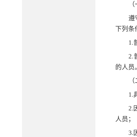
（
遵
下列条
1
2
的人员
（
1
2
人员；
3