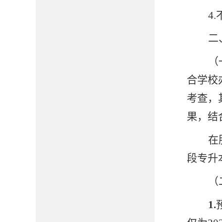
4
二
（
合学校
考查，
果，结
在
段专升
（
1
.