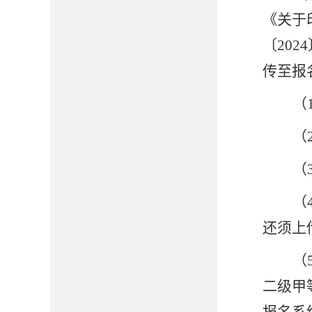
《关于
〔20
传至报
（
（
（
（
还须上
（
二级甲