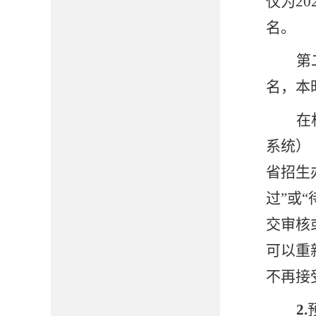
仅为2
名。
第
名，本
在
系统）
省招生
过
”
或
“
交审核
可以重
不再接
2
.