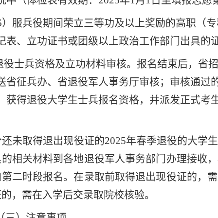
统中（体检表有效期：
2025
年
1
月
1
日至填报志愿
6
）服兵役期间荣立三等功及以上奖励的高职（专
记表、立功证书
或团级以上政治工作部门出具的
退役士兵资格及立功材料审核。
报名结束后，省
送省征兵办、省退役军人事务厅审核；审核通过
，获得退役大学生士兵报名资格
，并派发正式考
分还未取得
退
出现
役
证的
2025
年春季
退役
的
大学
具的
相关材料
到各地退役军人事务部门
办理接收，
加
第二时段
报名
。
在录取前取得退出现役证的，需
证的，需在入学后交录取院校核验。
（三）注意事项