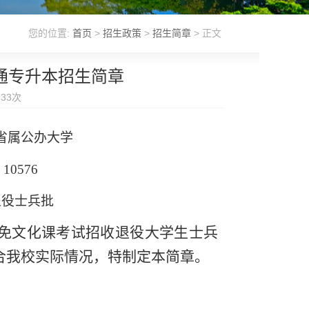
您的位置:
首页
>
招生政策
>
招生简章
> 正文
普通专升本招生简章
833
次
省属公办大学
：
10576
退役士兵批
本免文化课考试招收退役大学生士兵
合我校实际情况，特制定本简章。