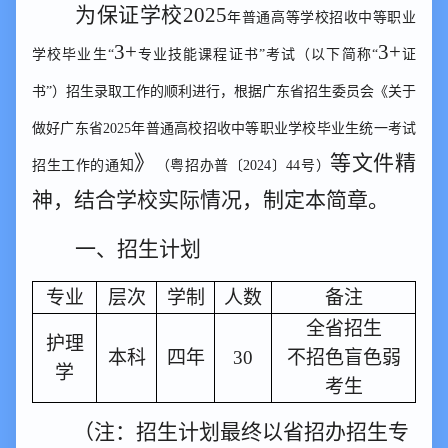
为保证学校
202
5
年普通高等学校招收中等职业
3+
3+
学校毕业生
“
专业技能课程证书
”考试（以下简称“
证
书
”）招生录取工作的顺利进行，根据
广东省招生委员会《关于
做好广东省
2025年普通高校招收中等职业学校毕业生统一考试
》
等文件精
招生工作的通知
（粤招办普〔
2024〕44号）
神，结合学校实际情况，制定本
简章
。
一、
招生计划
专业
层次
学制
人数
备注
全省招生
护理
本科
四年
30
不招色盲色弱
学
考生
（注：招生计划最终以省招办招生专