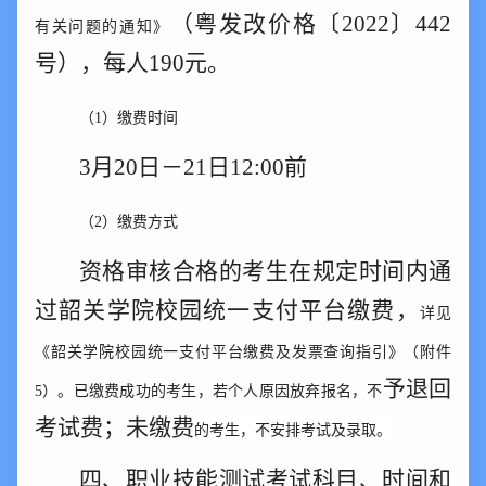
（粤
发改价格
〔
2022
〕
442
有关问题的通知》
号），每人
190
元。
（
1）缴费时间
3
月
2
0
日
－
2
1
日
12:00前
（
2）缴费方式
资格审核合格的考生在规定时间内通
过韶关学院校园统一支付平台缴费
，
详见
《韶关学院校园统一支付平台缴费及发票查询指引》（附件
予退回
5）。已缴费成功的考生，若个人原因放弃报名，不
考试费；未缴费
的考生，不安排考试及录取。
四、职业技能测试考试科目
、
时间
和