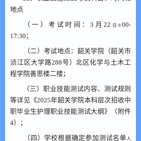
地点
（一）考试时间：
3
月
2
2
0
0
-
日
8:
17:30；
（二）考试地点：韶关学院（韶关市
浈
江区
大学
路
288号
）
北区化学与土木工
程学院善思
楼
二楼
；
（三）职业技能测试内容、测试规则
等详见《
2025年韶关学院本科层次招收中
职毕业生护理职业技能测试大纲
》（附件
4
）；
（
四
）学校
根据
确定参加测试名单
人