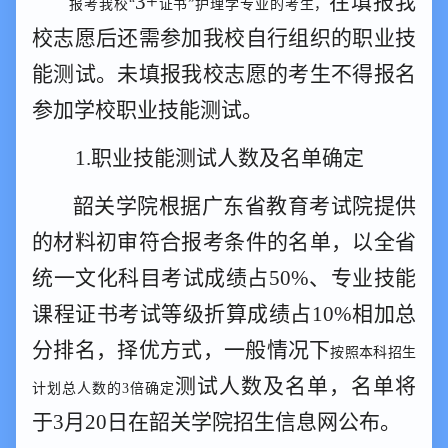
3+
在填报我
报考我校
“
证书
”护理学专业的考生，
校志愿
后
还需参加我校自行组织的职业技
能测试。未填报我校志愿的考生不得报名
参加学校职业技能测试。
1.
职业技能
测试人数及名单确
定
韶关学院根据广东省
教育考试院提供
的材料
初审符合报考条件的名单，以全省
统一文化科目考试成绩占
50%
、专业技能
课程证书考试等级折算成绩占
10%
相加
总
分
排名
，
择优方式，
一般情况下
按照本科招生
测试
人数及名单
，
名单将
计划总人数的
3倍确定
于
3
月
2
0
日
在韶关学院招生信息网公布。