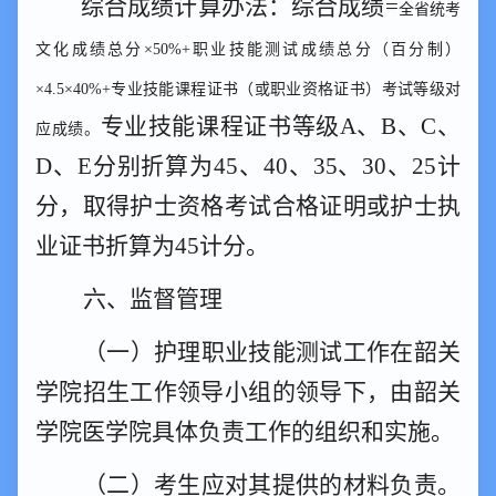
综合成绩计算办法：综合成绩
=
全省统考
文化成绩总分
×50%+职业技能测试成绩总分（百分制）
×4.5×40%+专业技能课程证书（或职业资格证书）考试等级对
专业技能课程证书等级
A
、
B
、
C
、
应成绩。
D
、
E
分别折算为
45
、
40
、
35
、
30
、
25
计
分，取得护士资格考试合格证明或护士执
业证书折算为
45
计分。
六、监督管理
（一）
护理职业技能测试工作在韶关
学院招生工作领导小组的
领导下，由韶关
学院医学院具体负责工作的组织和实施。
（二）
考生应对其提供的材料负责。