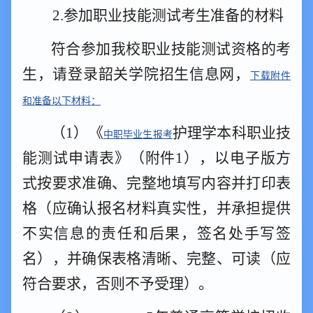
2.参加
职业技能
测试
考生准备的材料
符合
参加我校
职业技能
测试
资格的
考
生，请登录韶关学院
招生信息网，
下载
附件
和准备以下材料：
（
1）《
护理
学本科
职业技
中职
毕业
生报考
能测试申请表
》（附件
1）
，
以电子版方
式按要求准确、完整地填写内容
并打印表
格
（应确认报名材料真实
性
，并承担提供
不实信息的责任和后果，签名处
手写
签
名），并确保
表格
清晰、完整、可读（应
符合要求，否则不予受理）。