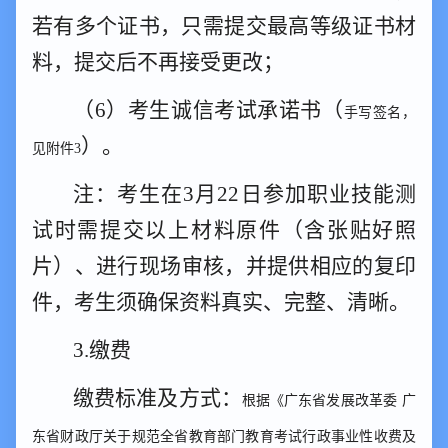
若有多个证书，只需提交最高等级证书材
料，提交后不再接受更改
；
（
6）
考生诚信考试承诺书
（
手写签名，
）
。
见附件
3
注：
考生在
3
月
2
2日参加
职业技能测
试
时
需提交以上材料原件
（
含张贴好照
片
）、
进行
现场审核，
并提供相应的
复印
件，考生须确保资料真实、完整、清晰。
3.缴费
缴费标准及方式：
根据《广东省发展改革委
广
东省财政厅关于规范全省教育部门教育考试行政事业性收费及