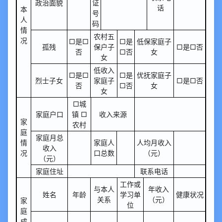
政治面貌
证
话
本
号
人
码
情
农村五
况
□是□
□是
低保家庭子
孤残
保户子
□是□否
否
□否
女
女
低收入
□是□
□是
优抚家庭子
烈士子女
家庭子
□是□否
否
□否
女
女
□城
家庭户口
镇 □
收入来源
家
农村
庭
家庭月总
情
家庭人
人均月收入
收入
况
口总数
（元）
（元）
家庭住址
联系电话
工作或
与本人
年收入
姓名
年龄
学习单
健康状况
关系
（元）
家
位
庭
成