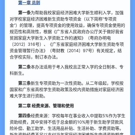
第一章 总则
第一条
为帮助我校家庭经济困难大学新生顺利入学，加强
对学校家庭经济困难新生资助专项资金（以下简称“专项资
金”）的管理，提高专项资金的使用效益，确保专项资金使用的
规范性和高效性，根据《广东省人民政府办公厅关于做好我省
贫困家庭大学新生入学资助工作的通知》（粤府办明电
〔2012〕316号）、《广东省家庭经济困难大学新生资助专项
资金管理暂行办法》（粤财教〔2014〕97号）有关规定，结
合学校实际，制订本办法。
第二条
本办法适用于考入我校且正常入学的全日制本、专
科新生。
第三条
新生专项资助为一次性资助。从二年级起，学校按
国家和广东省高校学生资助政策及校内资助措施对家庭经济困
难大学生进行资助。
第二章 经费来源、管理和使用
第四条
经费来源：学校每年在事业收入中提取5%作为学生
资助经费，其中安排不低于总金额的10%用于新生助学贷款风
险补偿、勤工助学、生活用品补贴、生活补助、学费资助等。
新生资助经费不足以支付当年家庭经济困难新生申请资助额度