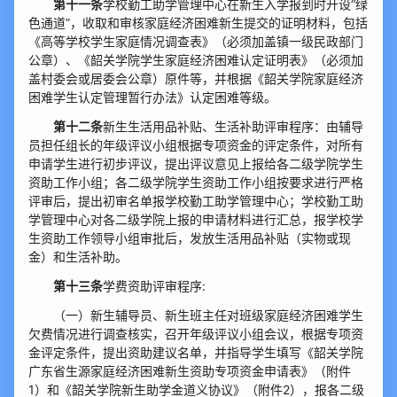
第十一条
学校勤工助学管理中心在新生入学报到时开设“绿
色通道”，收取和审核家庭经济困难新生提交的证明材料，包括
《高等学校学生家庭情况调查表》（必须加盖镇一级民政部门
公章）、《韶关学院学生家庭经济困难认定证明表》（必须加
盖村委会或居委会公章）原件等，并根据《韶关学院家庭经济
困难学生认定管理暂行办法》认定困难等级。
第十二条
新生生活用品补贴、生活补助评审程序：由辅导
员担任组长的年级评议小组根据专项资金的评定条件，对所有
申请学生进行初步评议，提出评议意见上报给各二级学院学生
资助工作小组；各二级学院学生资助工作小组按要求进行严格
评审后，提出初审名单报学校勤工助学管理中心；学校勤工助
学管理中心对各二级学院上报的申请材料进行汇总，报学校学
生资助工作领导小组审批后，发放生活用品补贴（实物或现
金）和生活补助。
第十三条
学费资助评审程序:
（一）新生辅导员、新生班主任对班级家庭经济困难学生
欠费情况进行调查核实，召开年级评议小组会议，根据专项资
金评定条件，提出资助建议名单，并指导学生填写《韶关学院
广东省生源家庭经济困难新生资助专项资金申请表》（附件
1）和《韶关学院新生助学金道义协议》（附件2），报各二级