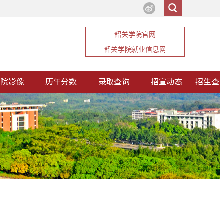
韶关学院官网
韶关学院就业信息网
韶院影像
历年分数
录取查询
招宣动态
招生查