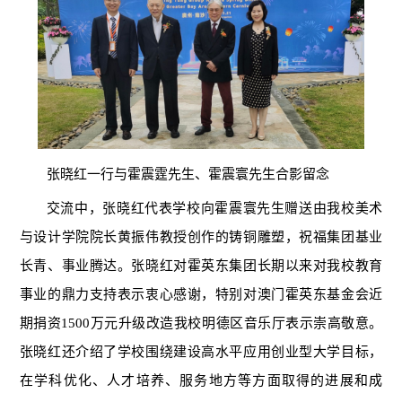
张晓红一行与霍震霆先生、霍震寰先生合影留念
交流中，张晓红代表学校向霍震寰先生赠送由我校美术
与设计学院院长黄振伟教授创作的铸铜雕塑，祝福集团基业
长青、事业腾达。张晓红对霍英东集团长期以来对我校教育
事业的鼎力支持表示衷心感谢，特别对澳门霍英东基金会近
期捐资1500万元升级改造我校明德区音乐厅表示崇高敬意。
张晓红还介绍了学校围绕建设高水平应用创业型大学目标，
在学科优化、人才培养、服务地方等方面取得的进展和成