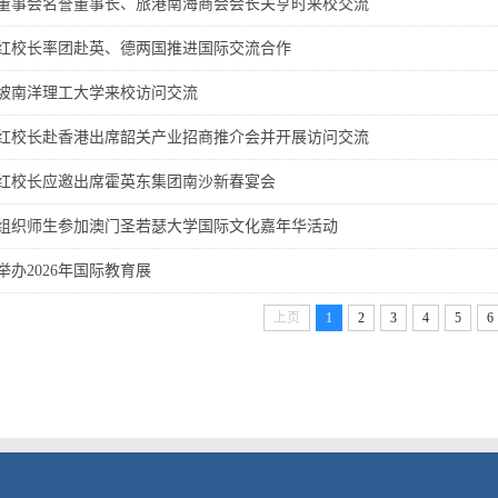
董事会名誉董事长、旅港南海商会会长关亨时来校交流
红校长率团赴英、德两国推进国际交流合作
坡南洋理工大学来校访问交流
红校长赴香港出席韶关产业招商推介会并开展访问交流
红校长应邀出席霍英东集团南沙新春宴会
组织师生参加澳门圣若瑟大学国际文化嘉年华活动
举办2026年国际教育展
上页
1
2
3
4
5
6
）