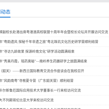
闻动态
嵘副校长赴港出席粤港澳高校联盟十周年年会暨校长论坛并开展访问交流
26年“粤韵遗风 探秘千年非遗之旅”粤北珠玑文化历史研学营顺利结营
26年“寻访九龄故里 探源岭南文化”研学活动圆满结束
26年“秀美丹霞，瑶药奥秘”—南岭养生药膳研学之旅圆满结束
（韶关）——新西兰国际教育交流合作座谈会在我校召开
26年“风韵南粤”寻根夏令营（广东韶关营）顺利结营
卡尔斯鲁厄国际应用技术大学董事长一行来校访问交流
大不列颠哥伦比亚大学来校访问交流