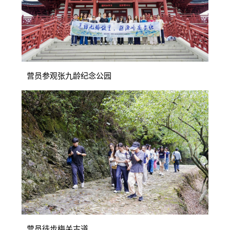
营员
参观张九龄纪念公园
营员徒步梅关古道