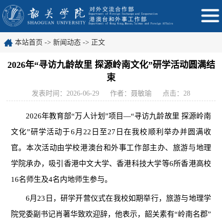
本站首页
->
新闻动态
-> 正文
2026年“寻访九龄故里 探源岭南文化”研学活动圆满结
束
发表时间：2026-06-29
作者：聂敏瑜
点击：
28
2026年教育部“万人计划”项目
—“寻访九龄故里 探源岭南
文化”研学活动于6月22日至27日在我校顺利举办并圆满收
官。本次活动由学校港澳台和外事工作部主办、旅游与地理
学院承办，吸引香港中文大学、香港科技大学等6所香港高校
16名
师生
及
4名内地师生参与
。
6月23日，研学开营仪式在
我校
如期举行，旅游与地理学
院党委
副
书记
肖著华
致
欢迎
辞，他表示，韶关素有
“岭南名郡”