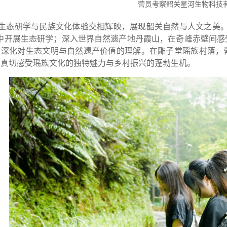
营员考察韶关星河生物科技
生态研学与民族文化体验交相辉映，展现韶关自然与人文之美。
”中开展生态研学；深入世界自然遗产地丹霞山，在奇峰赤壁间感
，深化对生态文明与自然遗产价值的理解。在雕子堂瑶族村落，
，真切感受瑶族文化的独特魅力与乡村振兴的蓬勃生机。