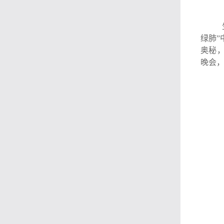
绿肺
奥秘
晚会