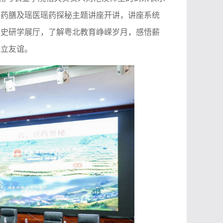
南药膳及瑶医瑶药探秘主题讲座开讲，讲座系统
历史研学展厅，了解粤北教育峥嵘岁月，感悟薪
建立友谊。