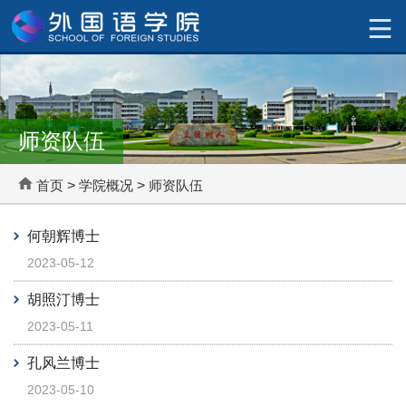
师资队伍
首页
>
学院概况
>
师资队伍
何朝辉博士
2023-05-12
胡照汀博士
2023-05-11
孔风兰博士
2023-05-10