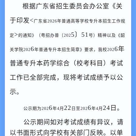
根据
广东省招生委员会办公室
《关
于印发
<
广东省
2026年普通高等学校专升本招生工作规
>
5
〕
51
定
的通知》（粤招办普〔
202
号）精神以及《韶
6
6
年
关学院
202
年普通专升本招生简章》要求，我校
202
普通专升本药学综合（校考科目）考试
工作已全部完成，现将考
试
成绩予以公
示。
6
22
6
24
日。
公示期为
202
年
4月
日至
202
年
4月
公示期间如对
考试
成绩有异议，请
以书面形式向学校有关部门反映。以单