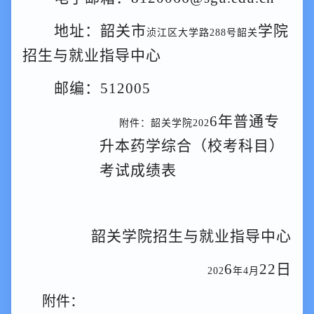
地址：韶关市
学院
浈江区大学路
288号韶关
招
生与就业指导中心
邮编：
512005
6
年
普通专
附件：韶关学院
202
升本药学综合（校考科目）
考试
成绩表
韶关学院
招生与就业指导中心
6
22
日
202
年
4月
附件：