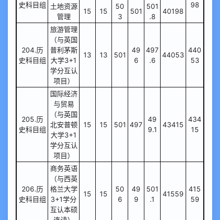
史科目组
98
土地资源
50
501
15
15
501
40198
管理
3
.8
旅游管理
（与英国
204.历
普利茅斯
49
497
440
13
13
501
44053
史科目组
大学3+1
6
.6
53
学分互认
项目）
国际经济
与贸易
（与英国
205.历
49
434
北安普顿
15
15
501
497
43415
史科目组
9.1
15
大学3+1
学分互认
项目）
商务英语
（与西英
206.历
格兰大学
50
49
501
415
15
15
41559
史科目组
3+1学分
6
9
.1
59
互认本硕
连读）