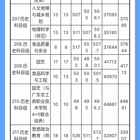
人文地理
50
50
与城乡规
13
13
507
37095
5
6.1
207.历史
370
划
科目组
95
地理科学
50
13
13
511
507
35740
（师范）
8.2
208.历
食品质量
50
507
376
6
6
517
37644
史科目组
与安全
5
.7
44
50
49
50
园艺
17
17
41713
5
9
0.1
209.历
417
史科目组
13
食品科学
50
50
501
10
13
40970
与工程
3
0
.5
园艺（与
广东农工
210.历史
商职业技
49
49
49
448
10
10
44861
科目组
术学院
8
5
6.2
61
4+0联合
培养）
思想政治
211.历史
513
329
教育（师
18
18
526
511
32907
科目组
.7
07