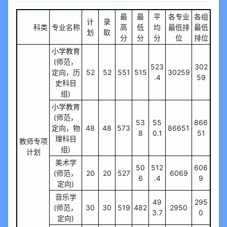
最
最
平
各专业
各组
计
录
科类
专业名称
高
低
均
最低排
最低
划
取
分
分
分
位
排位
小学教育
(师范，
523
302
定向，历
52
52
551
515
30259
.4
59
史科目
组)
小学教育
(师范，
53
55
866
定向，物
48
48
573
86651
8
0.1
51
理科目
教师专项
组)
计划
美术学
50
512
606
(师范，
20
20
527
6069
6
.4
9
定向)
音乐学
49
295
(师范，
30
30
519
482
2950
3.7
0
定向)