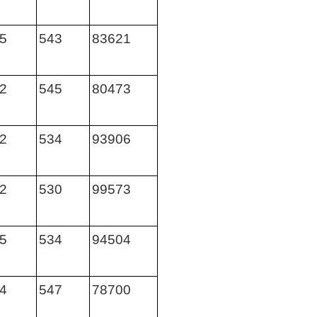
5
543
83621
2
545
80473
2
534
93906
2
530
99573
5
534
94504
4
547
78700