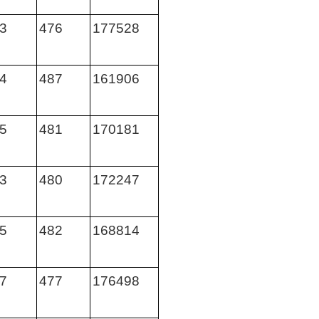
3
476
177528
4
487
161906
5
481
170181
3
480
172247
5
482
168814
7
477
176498