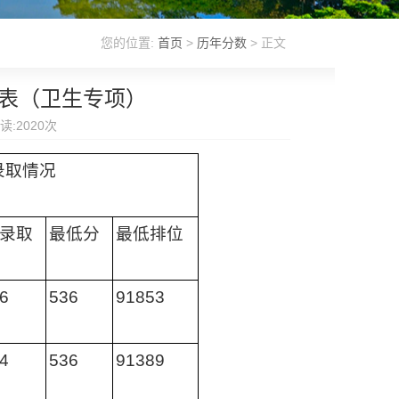
您的位置:
首页
>
历年分数
> 正文
计表（卫生专项）
读:
2020
次
录取情况
录取
最低分
最低排位
6
536
91853
4
536
91389