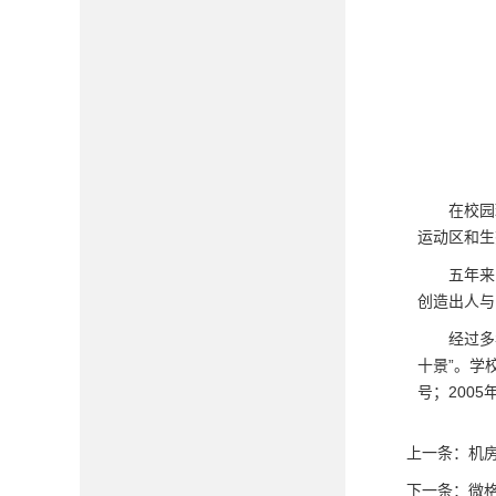
在校园
运动区和生
五年来
创造出人与
经过多
十景”。学
号；200
上一条：
机
下一条：
微