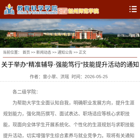
当前位置：
首页
>>
新闻动态
>>
通知公告
>> 正文
关于举办“精准辅导·强能笃行”技能提升活动的通知
作者：曾小翠、洪瑶 时间：2026-05-25
各二级学院：
为帮助大学生全面认知自我，明确职业发展方向，提升生涯
规划能力，强化简历撰写、面试表达、职场适应等核心求职技
能，现面向全体学生开展系统化、个性化的生涯规划与求职技能
提升活动，切实增强学生综合素养与就业竞争力。现将有关通知