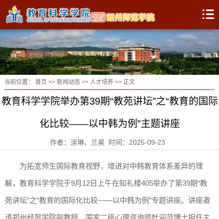
当前位置：
首页
>>
新闻动态
>>
人才培养
>> 正文
教育科学学院举办第39期“教苑讲坛”之“教育的国际
化比较——以中韩为例”主题讲座
作者：涂琳、兰昊 时间：2025-09-23
为拓宽师生国际教育视野，增进对中韩教育体系差异的理
解，教育科学学院于9月12日上午在知礼楼405举办了第39期“教
苑讲坛”之“教育的国际化比较——以中韩为例”专题讲座。讲座邀
请郑州经贸学院副教授、国家二级心理咨询师杜迎范博士担任主