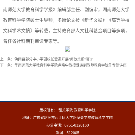
南师范大学教育科学学报》编辑部主任、副编审，湖南师范大学
教育科学学院硕士生导师，多篇论文被《新华文摘》《高等学校
文科学术文摘》等转载，主持教育部人文社科基金项目等多项，
曾任省社科期刊审读专家等。
上一条：
佛冈县部分中小学副校长受邀开展“师徒关系”研讨
下一条：
华南师范大学教育科学学院卢晓中教授受邀到教师教育学院作专题讲座
版权所有： 韶关学院 教育科学学院
地址：广东省韶关市浈江区大学路韶关学院教育科学学院
办公电话：0751-8120160
邮编：512005