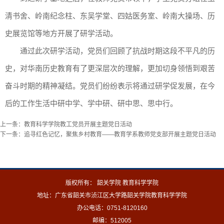
清书舍、岭南纪念柱、东吴学堂、四姑医务室、岭南大操场、历
史展览馆等地方开展了研学活动。
通过此次研学活动，党员们回顾了抗战时期这段不平凡的历
史，对华南历史教育有了更深层次的理解，更加切身领悟到艰苦
奋斗时期的精神凝结。党员们纷纷表示将通过研学促发展，在今
后的工作生活中研中学、学中研、研中思、思中行。
上一条：
教育科学学院教工党员开展主题党日活动
下一条：
追寻红色记忆，聚焦乡村教育——教育学系教师党支部开展主题党日活动
版权所有： 韶关学院 教育科学学院
地址：广东省韶关市浈江区大学路韶关学院教育科学学院
办公电话：0751-8120160
邮编：512005