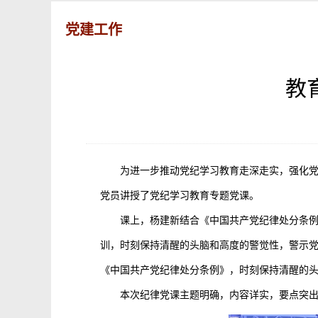
党建工作
教
为进一步推动党纪学习教育走深走实，强化党
党员讲授了党纪学习教育专题党课。
课上，杨建新结合《中国共产党纪律处分条
训，时刻保持清醒的头脑和高度的警觉性，警示
《中国共产党纪律处分条例》，时刻保持清醒的
本次纪律党课主题明确，内容详实，要点突