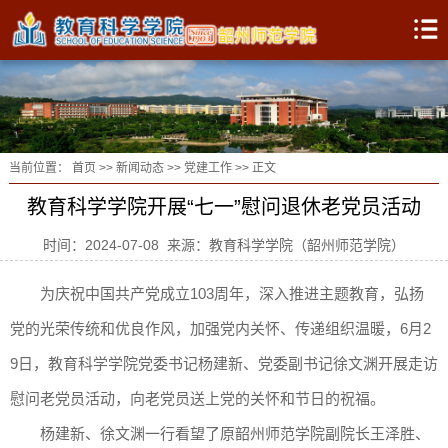
当前位置：
首页
>>
新闻动态
>>
党建工作
>> 正文
教育科学学院开展“七一”慰问退休老党员活动
时间：2024-07-08 来源：教育科学学院（韶州师范学院）
为庆祝中国共产党成立103周年，深入推进主题教育，弘扬
党的光荣传统和优良作风，加强党内关怀、传递组织温暖，6月2
9日，教育科学学院党委书记杨建新、党委副书记徐文渊开展走访
慰问老党员活动，向老党员送上党的关怀和节日的祝福。
杨建新、徐文渊一行看望了原韶州师范学院副院长王泽胜、