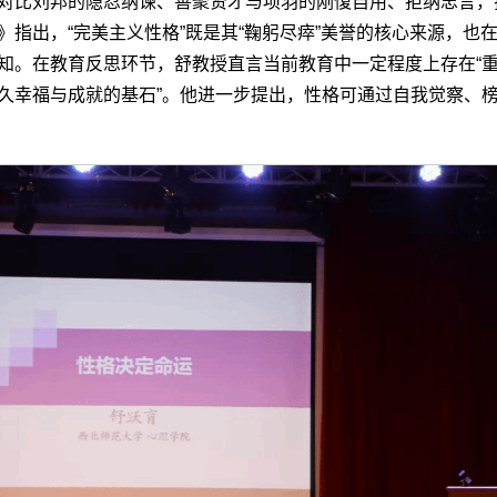
对比刘邦的隐忍纳谏、善聚贤才与项羽的刚愎自用、拒纳忠言，
》指出，“完美主义性格”既是其“鞠躬尽瘁”美誉的核心来源，也
知。在教育反思环节，舒教授直言当前教育中一定程度上存在“重
久幸福与成就的基石”。他进一步提出，性格可通过自我觉察、