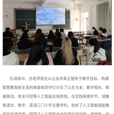
在讲座中，
白老师
首先从
让技术真正服务于教学目标，构建
智慧教育新生态
的角度和同学们讨论了
以生为本、教学相长、数
据驱动、安全可控
等人工智能应用原则
。
在实践探索环节，她聚
焦语文、数学、英语
三门
小学
主要
学科，剖析
了人工智能
赋能教