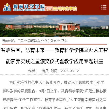
当前位置：
首页
>>
新闻动态
>>
学生动态
>> 正文
智启课堂，慧育未来——教育科学学院举办人工智
能素养实践之星颁奖仪式暨教学应用专题讲座
作者：白有凤 时间：2026-03-12
为
切实培养
师范生人工智能素养，推动
人工智能
技术与小学
学科教学的深度融合，
月
日
上午
，
教育科学学院
“师范生核心素
3
6
养培育”班主任工作室
在
教育学班举办
了
人工智能素养实践之星
2
3
颁奖仪式，现场分享
了
优秀获奖作品，开展
了
“智启课堂，慧育未