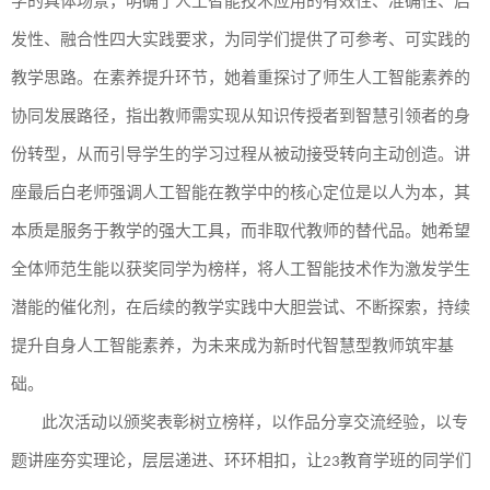
学的具体场景，
明确了人工智能技术应用的
有效性、准确性、启
发性、融合性
四大
实践要求
，
为
同学们
提供了可参考、可实践的
教学思路。在素养提升环节，她着重探讨了师生
人工智能
素养的
协同发展路径，指出教师需实现从知识传授者到智慧引领者的
身
份
转型，
从而引导
学生
的学习过程
从被动接受转向主动创造
。
讲
座最后白老师
强调
人工智能
在教学中的核心定位是以人为本，其
本质是服务于教学的强大工具，而非取代教师的替代品。她希望
全体师范生能以获奖同学为榜样，将
人工智能
技术作为激发学生
潜能的催化剂，在后续的教学实践中大胆尝试、不断探索，持续
提升自身人工智能素养，为未来成为新时代智慧型教师筑牢基
础。
此次活动以颁奖表彰树立榜样，以作品分享交流经验，以专
题讲座夯实理论，层层递进、环环相扣，让
教育学班的
同学们
23