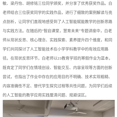
敏、梁丹怡、胡修铭三位同学
颁奖，并分享了
优秀获奖作品
。
白
老师结合三位获奖同学的实践作品，进行了细致的案例解读与亮
点剖析，让同学
们
直观
地
感受
到了人工智能
赋能教学的创新思路
与实践方法。
在随后的
“智启课堂，慧育未来”专题讲座
中
，
白老
师
从现状反思、核心理念、实践探索、素养提升四个维度，
和
同
学
们共同探讨了人工智能
技术在小学学科教学中的有效应用路
径。
在现状反思环节，
白老师以
教育学班的寒假作业为蓝本，
23
既肯定了同学们在情境创设、智能交互、内容呈现等方面的创新
尝试，也指出了作业中存在的应用目的不明确、技术实现粗糙、
内容准确性不足、替代学生探究过程等共性问题，为
同学们
后续
的
人工智能的
教学应用实践厘清问题、规避误区。