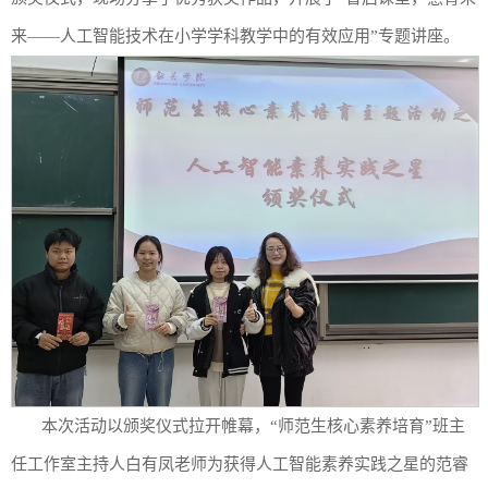
来——
人工智能
技术在小学学科教学中的有效应用
”专题讲座。
本次活动以颁奖仪式拉开帷幕，
“师范生核心素养培育”班主
任工作室
主持人
白有凤老师
为获得
人工智能素养实践之星
的
范睿