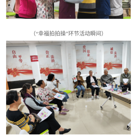
（“幸福拍拍操”环节活动瞬间）