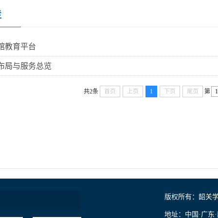
栏
馆教育平台
布局与服务总览
共2条
首页
上页
1
下页
尾页
第
版权所有：韶关
地址：中国·广东·韶关