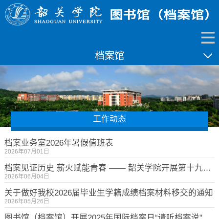
档案馆
工作动态
档案业务室2026年暑假值班表
2026年07月01日
档案见证历史 薪火赋能青春 —— 韶关学院开展第十九个 “6・9” 国际档案日主题宣传活动
2026年06月04日
关于做好我校2026届毕业生学籍成绩档案材料移交的通知
2026年05月26日
图书馆（档案馆）开展2025年国际档案日“请听档案说"主题宣传活动