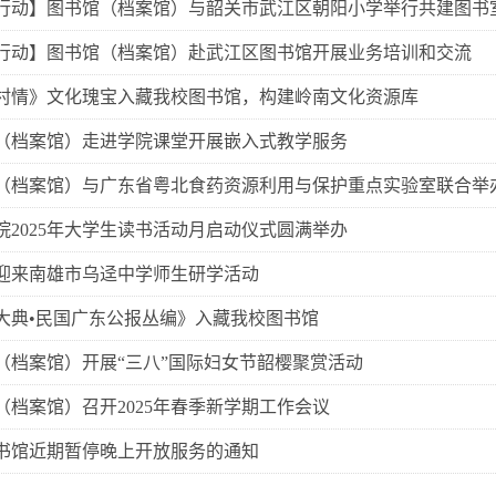
行动】图书馆（档案馆）与韶关市武江区朝阳小学举行共建图书
行动】图书馆（档案馆）赴武江区图书馆开展业务培训和交流
村情》文化瑰宝入藏我校图书馆，构建岭南文化资源库
（档案馆）走进学院课堂开展嵌入式教学服务
馆（档案馆）与广东省粤北食药资源利用与保护重点实验室联合举
院2025年大学生读书活动月启动仪式圆满举办
迎来南雄市乌迳中学师生研学活动
大典•民国广东公报丛编》入藏我校图书馆
（档案馆）开展“三八”国际妇女节韶樱聚赏活动
（档案馆）召开2025年春季新学期工作会议
书馆近期暂停晚上开放服务的通知