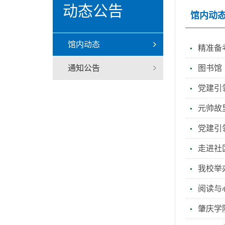
动态公告
馆内动
馆内动态
精准备
通知公告
图书馆
党建引
元帅故
党建引
走进社
我校举
阅读与
肇庆学